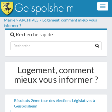
Togg
navig
Formulaire de contact
Mairie >
ARCHIVES >
Logement, comment mieux vous
informer ?
Les champs suivis d'un * sont obligatoires
Recherche rapide
Informations personnelles
Logement, comment
mieux vous informer ?
Résultats 2ème tour des élections Législatives à
Votre demande :
Geispolsheim
|