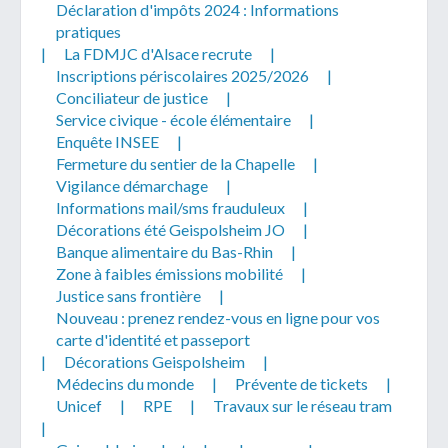
Déclaration d'impôts 2024 : Informations
pratiques
|
La FDMJC d'Alsace recrute
|
Inscriptions périscolaires 2025/2026
|
Conciliateur de justice
|
Service civique - école élémentaire
|
Enquête INSEE
|
Fermeture du sentier de la Chapelle
|
Vigilance démarchage
|
Informations mail/sms frauduleux
|
Décorations été Geispolsheim JO
|
Banque alimentaire du Bas-Rhin
|
Zone à faibles émissions mobilité
|
Justice sans frontière
|
Nouveau : prenez rendez-vous en ligne pour vos
carte d'identité et passeport
|
Décorations Geispolsheim
|
Médecins du monde
|
Prévente de tickets
|
Unicef
|
RPE
|
Travaux sur le réseau tram
|