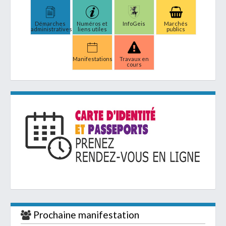
Démarches
Numéros et
InfoGeis
Marchés
administratives
liens utiles
publics
Manifestations
Travaux en
cours
Prochaine manifestation