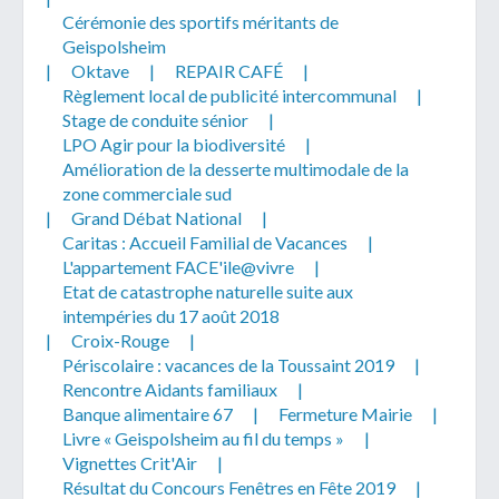
Cérémonie des sportifs méritants de
Geispolsheim
|
Oktave
|
REPAIR CAFÉ
|
Règlement local de publicité intercommunal
|
Stage de conduite sénior
|
LPO Agir pour la biodiversité
|
Télécharger votre fichier
Amélioration de la desserte multimodale de la
zone commerciale sud
|
Grand Débat National
|
Uniquement PDF (.pdf), JPEG (.jpeg / .jpg) ou
Caritas : Accueil Familial de Vacances
|
document WORD (.doc, .docx)
L'appartement FACE'ile@vivre
|
En soumettant ce formulaire, j'accepte
I
NON
Etat de catastrophe naturelle suite aux
que mes données personnelles soient traitées par la
intempéries du 17 août 2018
Mairie de Geispolsheim.
|
Croix-Rouge
|
Périscolaire : vacances de la Toussaint 2019
|
Rencontre Aidants familiaux
|
Banque alimentaire 67
|
Fermeture Mairie
|
Livre « Geispolsheim au fil du temps »
|
Vignettes Crit'Air
|
Résultat du Concours Fenêtres en Fête 2019
|