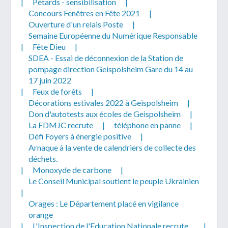
|
Pétards - sensibilisation
|
Concours Fenêtres en Fête 2021
|
Ouverture d'un relais Poste
|
Semaine Européenne du Numérique Responsable
|
Fête Dieu
|
SDEA - Essai de déconnexion de la Station de
pompage direction Geispolsheim Gare du 14 au
17 juin 2022
|
Feux de forêts
|
Décorations estivales 2022 à Geispolsheim
|
Don d'autotests aux écoles de Geispolsheim
|
La FDMJC recrute
|
téléphone en panne
|
Défi Foyers à énergie positive
|
Arnaque à la vente de calendriers de collecte des
déchets.
|
Monoxyde de carbone
|
Le Conseil Municipal soutient le peuple Ukrainien
|
Orages : Le Département placé en vigilance
orange
|
L'Inspection de l'Education Nationale recrute ...
|