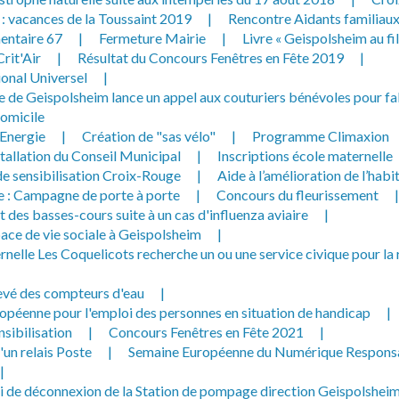
 que mes données personnelles
 : vacances de la Toussaint 2019
|
Rencontre Aidants familiau
es par la Mairie de Geispolsheim.
entaire 67
|
Fermeture Mairie
|
Livre « Geispolsheim au fi
rit'Air
|
Résultat du Concours Fenêtres en Fête 2019
|
ional Universel
|
de Geispolsheim lance un appel aux couturiers bénévoles pour fa
omicile
Energie
|
Création de "sas vélo"
|
Programme Climaxion
tallation du Conseil Municipal
|
Inscriptions école maternelle
 sensibilisation Croix-Rouge
|
Aide à l’amélioration de l’habi
 : Campagne de porte à porte
|
Concours du fleurissement
|
des basses-cours suite à un cas d'influenza aviaire
|
ace de vie sociale à Geispolsheim
|
rnelle Les Coquelicots recherche un ou une service civique pour la 
evé des compteurs d'eau
|
opéenne pour l'emploi des personnes en situation de handicap
|
nsibilisation
|
Concours Fenêtres en Fête 2021
|
un relais Poste
|
Semaine Européenne du Numérique Respons
|
i de déconnexion de la Station de pompage direction Geispolshei