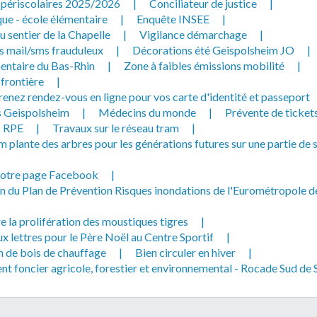
s périscolaires 2025/2026
|
Conciliateur de justice
|
que - école élémentaire
|
Enquête INSEE
|
 sentier de la Chapelle
|
Vigilance démarchage
|
s mail/sms frauduleux
|
Décorations été Geispolsheim JO
|
entaire du Bas-Rhin
|
Zone à faibles émissions mobilité
|
 frontière
|
enez rendez-vous en ligne pour vos carte d'identité et passeport
 Geispolsheim
|
Médecins du monde
|
Prévente de ticket
RPE
|
Travaux sur le réseau tram
|
 plante des arbres pour les générations futures sur une partie de 
notre page Facebook
|
n du Plan de Prévention Risques inondations de l'Eurométropole d
e la prolifération des moustiques tigres
|
x lettres pour le Père Noël au Centre Sportif
|
n de bois de chauffage
|
Bien circuler en hiver
|
 foncier agricole, forestier et environnemental - Rocade Sud de