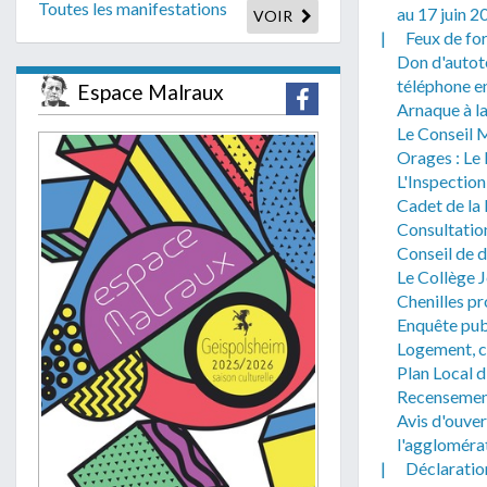
Toutes les manifestations
au 17 juin 2
VOIR
|
Feux de fo
Don d'autot
téléphone e
Espace Malraux
Arnaque à la
Le Conseil M
Orages : Le
L'Inspection
Cadet de la
Consultatio
Conseil de 
Le Collège J
Chenilles pr
Enquête publ
Logement, c
Plan Local 
Recensement
Avis d'ouver
l'aggloméra
|
Déclaratio