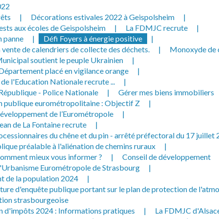
022
rêts
|
Décorations estivales 2022 à Geispolsheim
|
ests aux écoles de Geispolsheim
|
La FDMJC recrute
|
n panne
|
Défi Foyers à énergie positive
|
 vente de calendriers de collecte des déchets.
|
Monoxyde de 
unicipal soutient le peuple Ukrainien
|
 Département placé en vigilance orange
|
 de l'Education Nationale recrute ...
|
 République - Police Nationale
|
Gérer mes biens immobiliers
n publique eurométropolitaine : Objectif Z
|
développement de l’Eurométropole
|
ean de La Fontaine recrute
|
ocessionnaires du chêne et du pin - arrêté préfectoral du 17 juillet
ique préalable à l'aliénation de chemins ruraux
|
omment mieux vous informer ?
|
Conseil de développement
d'Urbanisme Eurométropole de Strasbourg
|
 de la population 2024
|
ture d'enquête publique portant sur le plan de protection de l'atm
tion strasbourgeoise
n d'impôts 2024 : Informations pratiques
|
La FDMJC d'Alsace