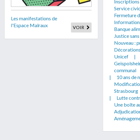
Inscription
Service civi
Fermeture du
Les manifestations de
Information
l'Espace Malraux
VOIR
Banque alim
Justice sans
Nouveau : pr
Décorations
Unicef
|
Geispolsheim
communal
|
10 ans de 
Modificatio
Strasbourg
|
Lutte contr
Une boîte au
Adjudicatio
Aménagement