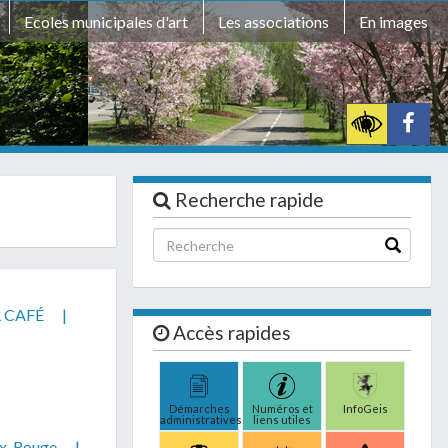
Ecoles municipales d'art
Les associations
En images
e
Recherche rapide
 CAFÉ
|
Accès rapides
Démarches
Numéros et
InfoGeis
administratives
liens utiles
ix-Rouge
|