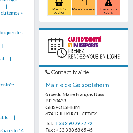
x
|
Marchés
Manifestations
Travaux en
l du temps »
publics
cours
briquer des
|
|
tat
|
Contact Mairie
Mairie de Geispolsheim
rentrée
6 rue du Maire François Nuss
BP 30433
GEISPOLSHEIM
67412 ILLKIRCH CEDEX
able
|
Tél. :
+33 3 90 29 72 72
Fax : +33 3 88 68 65 45
m Gare du 14