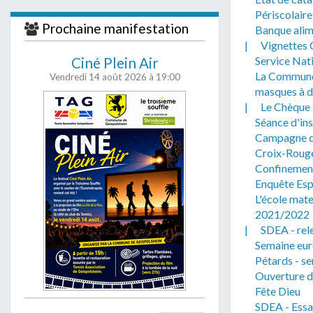
j'accepte
Périscolaire
soient traité
Prochaine manifestation
Banque alim
|
Vignettes C
Ciné Plein Air
Service Nat
La Commune 
Vendredi 14 août 2026
à 19:00
masques à d
|
Le Chèque 
Séance d'ins
Campagne de
Croix-Rouge
Confinement 
Enquête Esp
L'école mate
2021/2022
|
SDEA - rel
Semaine eur
Pétards - se
Ouverture d'
Fête Dieu
SDEA - Essa