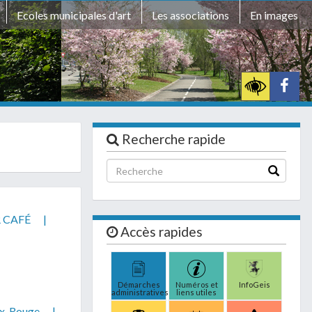
Ecoles municipales d'art
Les associations
En images
Recherche rapide
 CAFÉ
|
Accès rapides
Démarches
Numéros et
InfoGeis
administratives
liens utiles
ix-Rouge
|