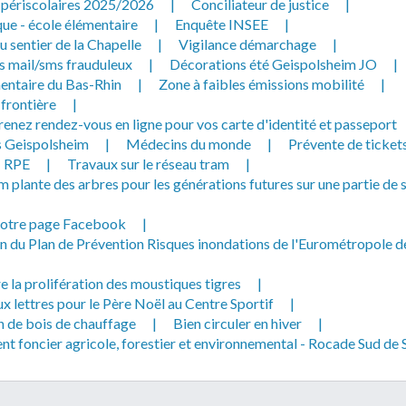
s périscolaires 2025/2026
|
Conciliateur de justice
|
que - école élémentaire
|
Enquête INSEE
|
 sentier de la Chapelle
|
Vigilance démarchage
|
s mail/sms frauduleux
|
Décorations été Geispolsheim JO
|
entaire du Bas-Rhin
|
Zone à faibles émissions mobilité
|
 frontière
|
enez rendez-vous en ligne pour vos carte d'identité et passeport
 Geispolsheim
|
Médecins du monde
|
Prévente de ticket
RPE
|
Travaux sur le réseau tram
|
 plante des arbres pour les générations futures sur une partie de 
notre page Facebook
|
n du Plan de Prévention Risques inondations de l'Eurométropole d
e la prolifération des moustiques tigres
|
x lettres pour le Père Noël au Centre Sportif
|
n de bois de chauffage
|
Bien circuler en hiver
|
 foncier agricole, forestier et environnemental - Rocade Sud de