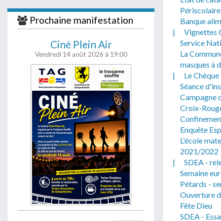
j'accepte
Périscolaire
soient traité
Prochaine manifestation
Banque alim
|
Vignettes C
Ciné Plein Air
Service Nat
La Commune 
Vendredi 14 août 2026
à 19:00
masques à d
|
Le Chèque 
Séance d'ins
Campagne de
Croix-Rouge
Confinement 
Enquête Esp
L'école mate
2021/2022
|
SDEA - rel
Semaine eur
Pétards - se
Ouverture d'
Fête Dieu
SDEA - Essa