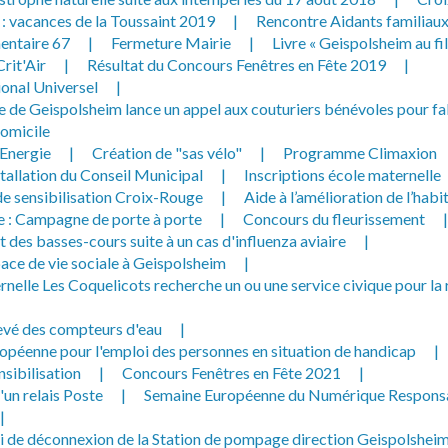
 que mes données personnelles
 : vacances de la Toussaint 2019
|
Rencontre Aidants familiau
es par la Mairie de Geispolsheim.
entaire 67
|
Fermeture Mairie
|
Livre « Geispolsheim au fi
rit'Air
|
Résultat du Concours Fenêtres en Fête 2019
|
ional Universel
|
de Geispolsheim lance un appel aux couturiers bénévoles pour fa
omicile
Energie
|
Création de "sas vélo"
|
Programme Climaxion
tallation du Conseil Municipal
|
Inscriptions école maternelle
 sensibilisation Croix-Rouge
|
Aide à l’amélioration de l’habi
 : Campagne de porte à porte
|
Concours du fleurissement
|
des basses-cours suite à un cas d'influenza aviaire
|
ace de vie sociale à Geispolsheim
|
rnelle Les Coquelicots recherche un ou une service civique pour la 
evé des compteurs d'eau
|
opéenne pour l'emploi des personnes en situation de handicap
|
nsibilisation
|
Concours Fenêtres en Fête 2021
|
un relais Poste
|
Semaine Européenne du Numérique Respons
|
i de déconnexion de la Station de pompage direction Geispolshei