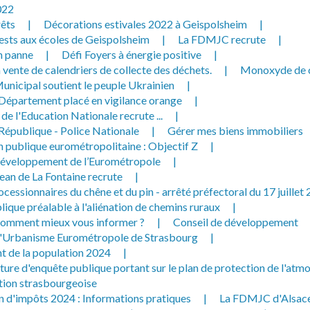
022
rêts
|
Décorations estivales 2022 à Geispolsheim
|
ests aux écoles de Geispolsheim
|
La FDMJC recrute
|
n panne
|
Défi Foyers à énergie positive
|
 vente de calendriers de collecte des déchets.
|
Monoxyde de 
unicipal soutient le peuple Ukrainien
|
 Département placé en vigilance orange
|
 de l'Education Nationale recrute ...
|
 République - Police Nationale
|
Gérer mes biens immobiliers
n publique eurométropolitaine : Objectif Z
|
développement de l’Eurométropole
|
ean de La Fontaine recrute
|
ocessionnaires du chêne et du pin - arrêté préfectoral du 17 juillet
ique préalable à l'aliénation de chemins ruraux
|
omment mieux vous informer ?
|
Conseil de développement
d'Urbanisme Eurométropole de Strasbourg
|
 de la population 2024
|
ture d'enquête publique portant sur le plan de protection de l'atm
tion strasbourgeoise
n d'impôts 2024 : Informations pratiques
|
La FDMJC d'Alsace