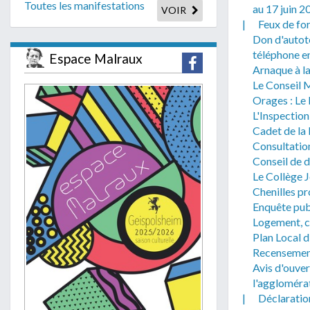
Toutes les manifestations
au 17 juin 2
VOIR
|
Feux de fo
Don d'autot
téléphone e
Espace Malraux
Arnaque à la
Le Conseil M
Orages : Le
L'Inspection
Cadet de la
Consultatio
Conseil de 
Le Collège J
Chenilles pr
Enquête publ
Logement, c
Plan Local 
Recensement
Avis d'ouver
l'aggloméra
|
Déclaratio