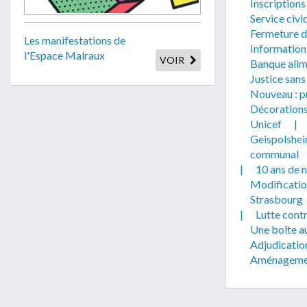
Inscription
Service civi
Fermeture du
Les manifestations de
Information
l'Espace Malraux
VOIR
Banque alim
Justice sans
Nouveau : pr
Décorations
Unicef
|
Geispolsheim
communal
|
10 ans de 
Modificatio
Strasbourg
|
Lutte contr
Une boîte au
Adjudicatio
Aménagement