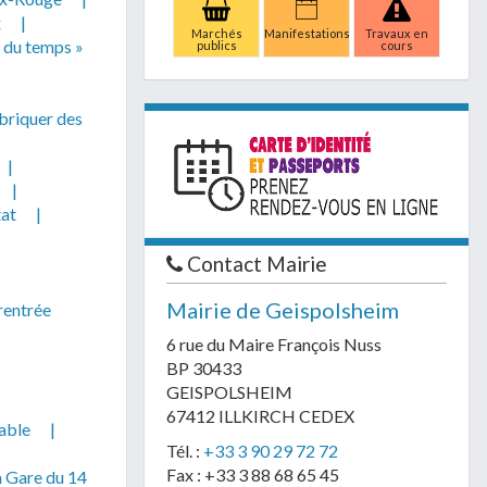
x
|
Marchés
Manifestations
Travaux en
l du temps »
publics
cours
briquer des
|
|
tat
|
Contact Mairie
Mairie de Geispolsheim
rentrée
6 rue du Maire François Nuss
BP 30433
GEISPOLSHEIM
67412 ILLKIRCH CEDEX
able
|
Tél. :
+33 3 90 29 72 72
Fax : +33 3 88 68 65 45
m Gare du 14