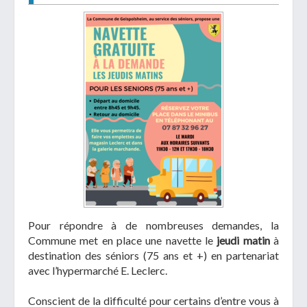
Télécharger votre fichier
Uniquement PDF (.pdf), JPEG (.jpeg / .jpg) ou
document WORD (.doc, .docx)
En soumettant ce formulaire, j'accepte
I
NON
que mes données personnelles soient traitées par la
Mairie de Geispolsheim.
Pour répondre à de nombreuses demandes, la
Commune met en place une navette le
jeudi matin
à
destination des séniors (75 ans et +) en partenariat
avec l’hypermarché E. Leclerc.
Conscient de la difficulté pour certains d’entre vous à