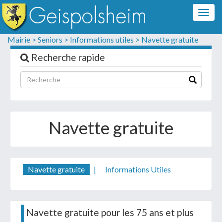
Togg
navig
Formulaire de contact
Mairie >
Seniors >
Informations utiles >
Navette gratuite
Les champs suivis d'un * sont obligatoires
Recherche rapide
Informations personnelles
Navette gratuite
Navette gratuite
|
Informations Utiles
Votre demande :
Navette gratuite pour les 75 ans et plus