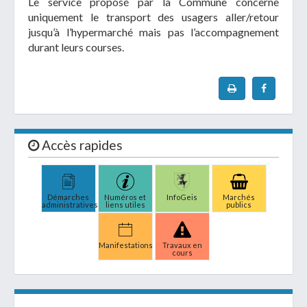
Le service proposé par la Commune concerne
uniquement le transport des usagers aller/retour
jusqu’à l’hypermarché mais pas l’accompagnement
durant leurs courses.
Accès rapides
Démarches
Numéros et
InfoGeis
Marchés
administratives
liens utiles
publics
Manifestations
Travaux en
cours