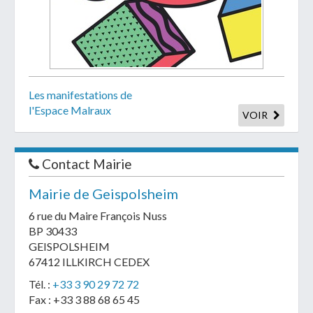
Les manifestations de
l'Espace Malraux
VOIR
Contact Mairie
Mairie de Geispolsheim
6 rue du Maire François Nuss
BP 30433
GEISPOLSHEIM
67412 ILLKIRCH CEDEX
Tél. :
+33 3 90 29 72 72
Fax : +33 3 88 68 65 45