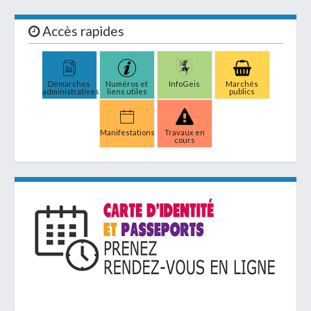
Accès rapides
Démarches
Numéros et
InfoGeis
Marchés
administratives
liens utiles
publics
Manifestations
Travaux en
cours