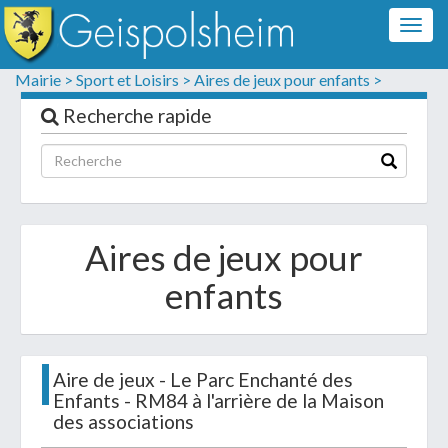
Togg
navig
Formulaire de contact
Mairie >
Sport et Loisirs >
Aires de jeux pour enfants >
Les champs suivis d'un * sont obligatoires
Recherche rapide
Informations personnelles
Aires de jeux pour
enfants
Aire de jeux - Le Parc Enchanté des
Enfants - RM84 à l'arrière de la Maison
Votre demande :
des associations