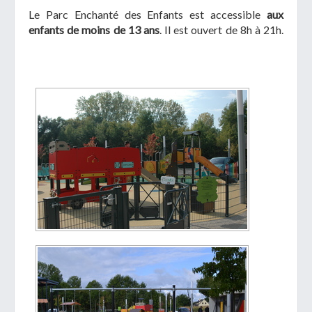
Le Parc Enchanté des Enfants est accessible
aux
enfants de moins de 13 ans
. Il est ouvert de 8h à 21h.
Télécharger votre fichier
Uniquement PDF (.pdf), JPEG (.jpeg / .jpg) ou
document WORD (.doc, .docx)
En soumettant ce formulaire, j'accepte
I
NON
que mes données personnelles soient traitées par la
Mairie de Geispolsheim.