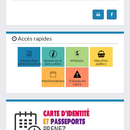
Accès rapides
Démarches
Numéros et
InfoGeis
Marchés
administratives
liens utiles
publics
Manifestations
Travaux en
cours