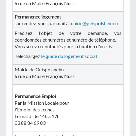
6 rue du Maire François Nuss
Permanence logement
sur rendez-vou
s par mail à
mairie@geispolsheim.fr
Précisez l'objet de votre demande, vos
coordonnées et numéros et numéro de téléphone.
Télécharger votre fichier
Vous serez recontactés pour la fixation d'un rdv.
Téléchargez
le guide du logement social
Uniquement PDF (.pdf), JPEG (.jpeg / .jpg) ou
document WORD (.doc, .docx)
Mairie de Geispolsheim
En soumettant ce formulaire, j'accepte
I
NON
6 rue du Maire François Nuss
que mes données personnelles soient traitées par la
Mairie de Geispolsheim.
Permanence Emploi
Par la Mission Locale pour
l'Emploi des Jeunes
Le mardi de 14h à 17h
03 88 84 69 83