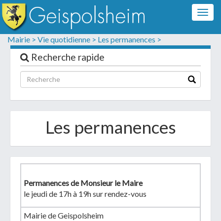
Togg
navig
Formulaire de contact
Mairie >
Vie quotidienne >
Les permanences >
Les champs suivis d'un * sont obligatoires
Recherche rapide
Informations personnelles
Les permanences
Permanences de Monsieur le Maire
le jeudi de 17h à 19h sur rendez-vous
Votre demande :
Mairie de Geispolsheim