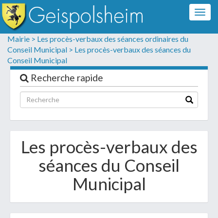
Togg
navig
Formulaire de contact
Mairie >
Les procès-verbaux des séances ordinaires du
Conseil Municipal >
Les procès-verbaux des séances du
Les champs suivis d'un * sont obligatoires
Conseil Municipal
Informations personnelles
Recherche rapide
Les procès-verbaux des
séances du Conseil
Municipal
Votre demande :