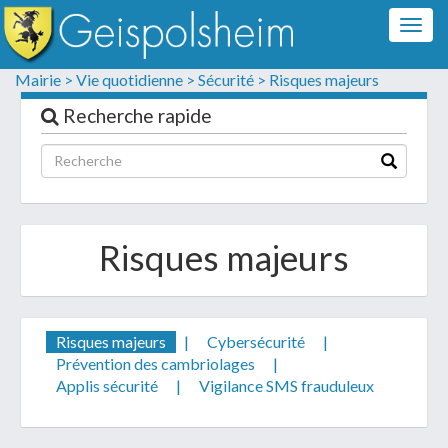
Togg
navig
Formulaire de contact
Mairie >
Vie quotidienne >
Sécurité >
Risques majeurs
Les champs suivis d'un * sont obligatoires
Recherche rapide
Informations personnelles
Risques majeurs
Risques majeurs
|
Cybersécurité
|
Prévention des cambriolages
|
Applis sécurité
|
Vigilance SMS frauduleux
Votre demande :