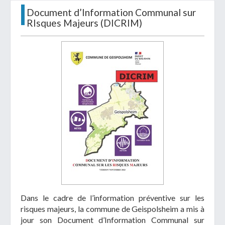
Document d’Information Communal sur
RIsques Majeurs (DICRIM)
Télécharger votre fichier
Uniquement PDF (.pdf), JPEG (.jpeg / .jpg) ou
document WORD (.doc, .docx)
En soumettant ce formulaire, j'accepte
I
NON
que mes données personnelles soient traitées par la
Mairie de Geispolsheim.
Dans le cadre de l’information préventive sur les
risques majeurs, la commune de Geispolsheim a mis à
jour son Document d’Information Communal sur