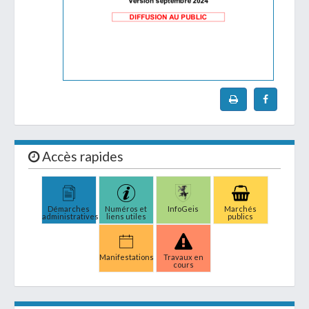
Accès rapides
Démarches
Numéros et
InfoGeis
Marchés
administratives
liens utiles
publics
Manifestations
Travaux en
cours