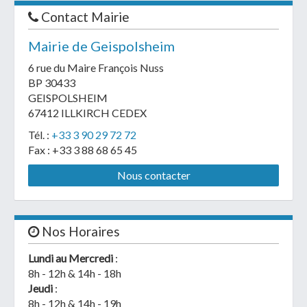
Contact Mairie
flyer
Mairie de Geispolsheim
TAG - Vue
6 rue du Maire François Nuss
TAG - Padel vu
aérienne
BP 30433
ciel
GEISPOLSHEIM
67412 ILLKIRCH CEDEX
Tél. :
+33 3 90 29 72 72
Fax : +33 3 88 68 65 45
Nous contacter
Nos Horaires
Lundi au Mercredi
:
8h - 12h & 14h - 18h
Jeudi
:
8h - 12h & 14h - 19h