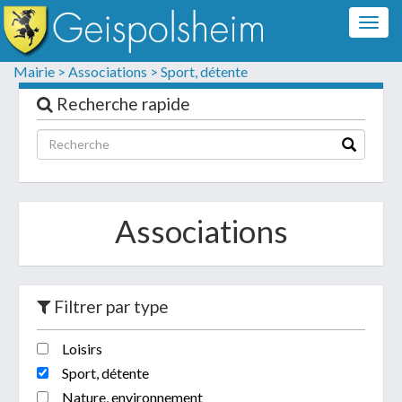
Togg
navig
Formulaire de contact
Mairie >
Associations >
Sport, détente
Les champs suivis d'un * sont obligatoires
Recherche rapide
Informations personnelles
Associations
Filtrer par type
Loisirs
Votre demande :
Sport, détente
Nature, environnement