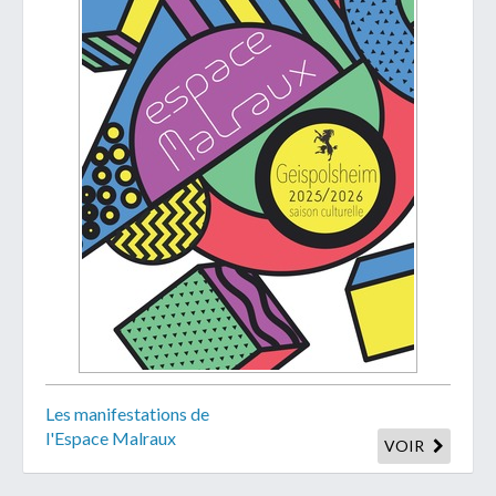
Galerie photos
Galerie photos
affiche
Reprise des
TAG - Contacts
cours
TAG - Comité
Les manifestations de
l'Espace Malraux
VOIR
TAG - Hall
couvert