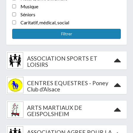
Musique
Séniors
Caritatif, médical, social
Filtrer
Télécharger votre fichier
ASSOCIATION SPORTS ET
Uniquement PDF (.pdf), JPEG (.jpeg / .jpg) ou
LOISIRS
document WORD (.doc, .docx)
En soumettant ce formulaire, j'accepte
I
NON
que mes données personnelles soient traitées par la
CENTRES EQUESTRES - Poney
Club d'Alsace
Mairie de Geispolsheim.
ARTS MARTIAUX DE
GEISPOLSHEIM
Président(e) :
Michel BOSSERT
Contacter
ASSOCIATION AGREE POUR LA