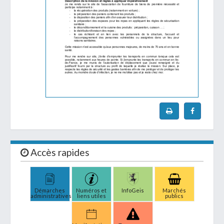
Accès rapides
Démarches
Numéros et
InfoGeis
Marchés
administratives
liens utiles
publics