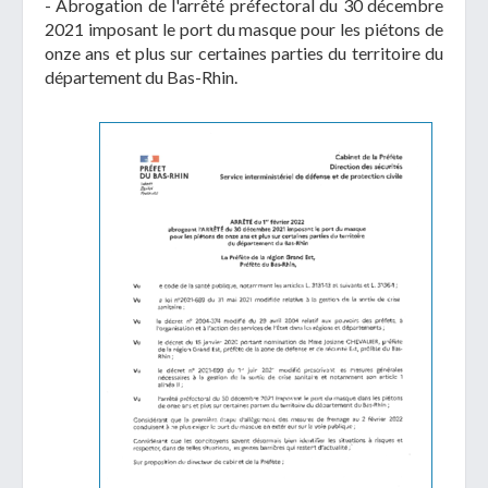
- Abrogation de l'arrêté préfectoral du 30 décembre
2021 imposant le port du masque pour les piétons de
onze ans et plus sur certaines parties du territoire du
département du Bas-Rhin.
Télécharger votre fichier
Uniquement PDF (.pdf), JPEG (.jpeg / .jpg) ou
document WORD (.doc, .docx)
En soumettant ce formulaire, j'accepte
I
NON
que mes données personnelles soient traitées par la
Mairie de Geispolsheim.