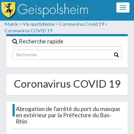
Togg
navig
Formulaire de contact
Mairie >
Vie quotidienne >
Coronavirus Covid 19 >
Coronavirus COVID 19
Les champs suivis d'un * sont obligatoires
Recherche rapide
Informations personnelles
Coronavirus COVID 19
Abrogation de l'arrêté du port du masque
en extérieur par la Préfecture du Bas-
Rhin
Votre demande :