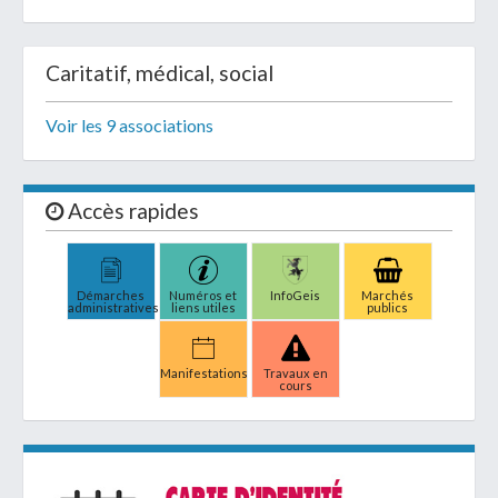
Caritatif, médical, social
Voir les 9 associations
Accès rapides
Démarches
Numéros et
InfoGeis
Marchés
administratives
liens utiles
publics
Manifestations
Travaux en
cours