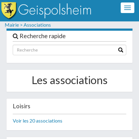
Togg
navig
Formulaire de contact
Mairie >
Associations
Les champs suivis d'un * sont obligatoires
Recherche rapide
Informations personnelles
Les associations
Loisirs
Voir les 20 associations
Votre demande :