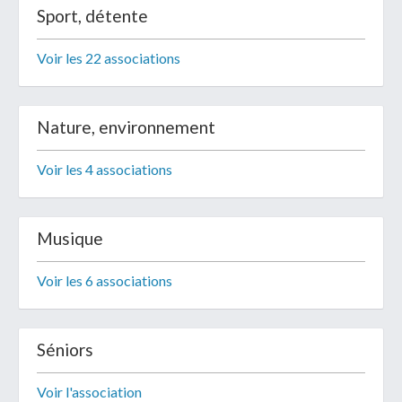
Sport, détente
Voir les 22 associations
Télécharger votre fichier
Nature, environnement
Voir les 4 associations
Uniquement PDF (.pdf), JPEG (.jpeg / .jpg) ou
document WORD (.doc, .docx)
En soumettant ce formulaire, j'accepte
I
NON
Musique
que mes données personnelles soient traitées par la
Mairie de Geispolsheim.
Voir les 6 associations
Séniors
Voir l'association