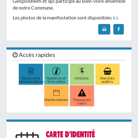
Geispolsheim et qui participe au Bien-vivre ensemble
de notre Commune.
Les photos de la manifestation sont disponibles
ici
.
Accès rapides
Démarches
Numéros et
InfoGeis
Marchés
administratives
liens utiles
publics
Manifestations
Travaux en
cours