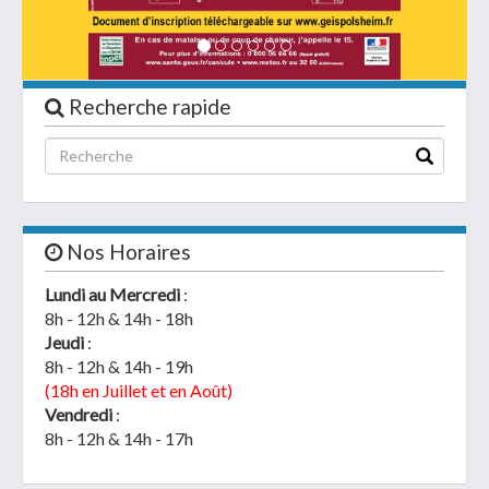
Recherche rapide
Télécharger votre fichier
Uniquement PDF (.pdf), JPEG (.jpeg / .jpg) ou
document WORD (.doc, .docx)
Nos Horaires
En soumettant ce formulaire, j'accepte
I
NON
Lundi au Mercredi
:
que mes données personnelles soient traitées par la
8h - 12h & 14h - 18h
Mairie de Geispolsheim.
Jeudi
:
8h - 12h & 14h - 19h
(18h en Juillet et en Août)
Vendredi
:
8h - 12h & 14h - 17h