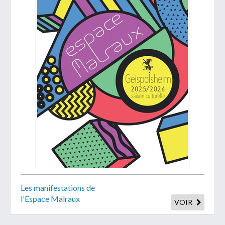
Galerie photos
Galerie photos
affiche
Reprise des
TAG - Contacts
cours
TAG - Comité
Les manifestations de
l'Espace Malraux
VOIR
TAG - Hall
couvert