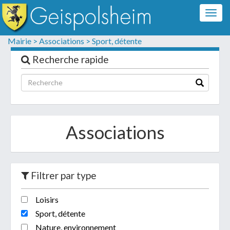
Togg
navig
Formulaire de contact
Mairie >
Associations >
Sport, détente
Les champs suivis d'un * sont obligatoires
Recherche rapide
Informations personnelles
Associations
Filtrer par type
Loisirs
Votre demande :
Sport, détente
Nature, environnement