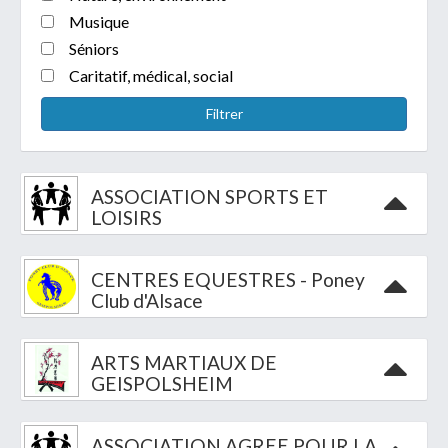
Musique
Séniors
Caritatif, médical, social
Filtrer
Télécharger votre fichier
ASSOCIATION SPORTS ET
Uniquement PDF (.pdf), JPEG (.jpeg / .jpg) ou
LOISIRS
document WORD (.doc, .docx)
En soumettant ce formulaire, j'accepte
I
NON
que mes données personnelles soient traitées par la
CENTRES EQUESTRES - Poney
Club d'Alsace
Mairie de Geispolsheim.
ARTS MARTIAUX DE
GEISPOLSHEIM
Président(e) :
Michel BOSSERT
Contacter
ASSOCIATION AGREE POUR LA