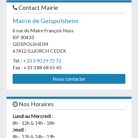
Contact Mairie
flyer
Mairie de Geispolsheim
TAG - Vue
6 rue du Maire François Nuss
TAG - Padel vu
aérienne
BP 30433
ciel
GEISPOLSHEIM
67412 ILLKIRCH CEDEX
Tél. :
+33 3 90 29 72 72
Fax : +33 3 88 68 65 45
Nous contacter
Nos Horaires
Lundi au Mercredi
:
8h - 12h & 14h - 18h
Jeudi
:
8h - 12h & 14h - 19h