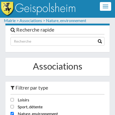
Togg
navig
Formulaire de contact
Mairie >
Associations >
Nature, environnement
Les champs suivis d'un * sont obligatoires
Recherche rapide
Informations personnelles
Associations
Filtrer par type
Loisirs
Votre demande :
Sport, détente
Nature, environnement