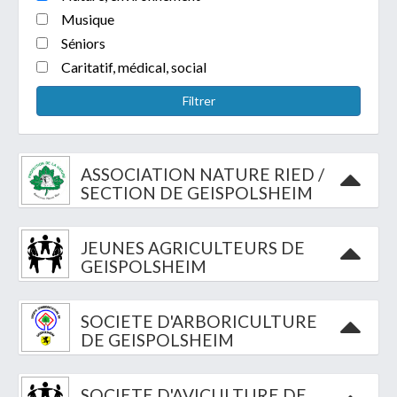
Musique
Séniors
Caritatif, médical, social
Filtrer
Télécharger votre fichier
ASSOCIATION NATURE RIED /
Uniquement PDF (.pdf), JPEG (.jpeg / .jpg) ou
SECTION DE GEISPOLSHEIM
document WORD (.doc, .docx)
En soumettant ce formulaire, j'accepte
I
NON
que mes données personnelles soient traitées par la
JEUNES AGRICULTEURS DE
GEISPOLSHEIM
Mairie de Geispolsheim.
SOCIETE D'ARBORICULTURE
DE GEISPOLSHEIM
Président(e) :
Yves HOLL 23 rue
Contacter
SOCIETE D'AVICULTURE DE