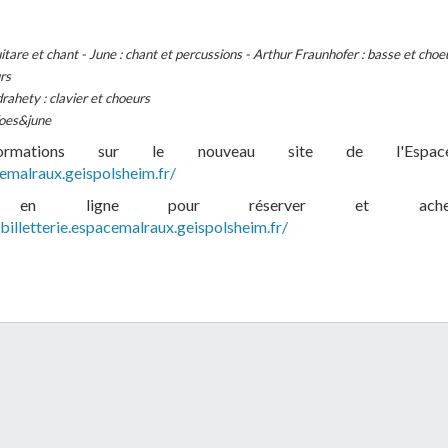
uitare et chant - June : chant et percussions - Arthur Fraunhofer : basse et choe
rs
rahety : clavier et choeurs
foes&june
formations sur le nouveau site de l'Espac
cemalraux.geispolsheim.fr/
erie en ligne pour réserver et ach
/billetterie.espacemalraux.geispolsheim.fr/