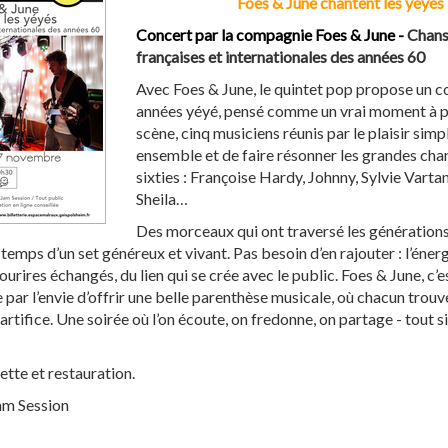
Foes & June chantent les yéyés
 que mes données personnelles
es par la Mairie de Geispolsheim.
Concert par la compagnie Foes & June -
Chan
françaises et internationales des années 60
Avec Foes & June, le quintet pop propose un c
années yéyé, pensé comme un vrai moment à p
scène, cinq musiciens réunis par le plaisir simp
ensemble et de faire résonner les grandes cha
sixties : Françoise Hardy, Johnny, Sylvie Vartan
Sheila…
Des morceaux qui ont traversé les générations
temps d’un set généreux et vivant. Pas besoin d’en rajouter : l’énerg
urires échangés, du lien qui se crée avec le public. Foes & June, c’
 par l’envie d’offrir une belle parenthèse musicale, où chacun trouv
 artifice. Une soirée où l’on écoute, on fredonne, on partage - tout
ette et restauration.
am Session