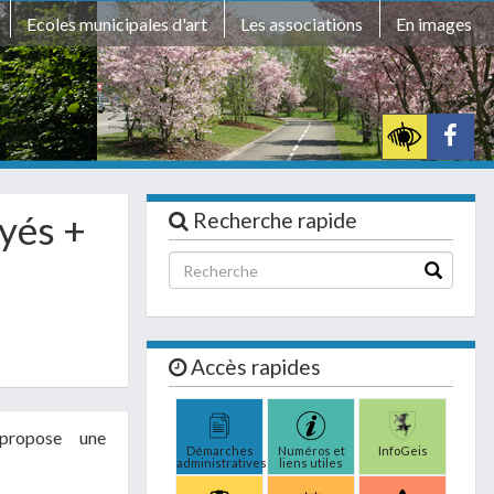
Ecoles municipales d'art
Les associations
En images
yés +
Recherche rapide
Accès rapides
propose une
Démarches
Numéros et
InfoGeis
administratives
liens utiles