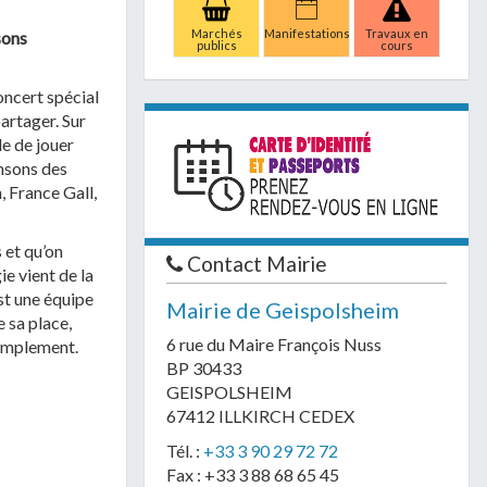
Marchés
Manifestations
Travaux en
sons
publics
cours
oncert spécial
artager. Sur
le de jouer
nsons des
, France Gall,
 et qu’on
Contact Mairie
ie vient de la
est une équipe
Mairie de Geispolsheim
e sa place,
6 rue du Maire François Nuss
 simplement.
BP 30433
GEISPOLSHEIM
67412 ILLKIRCH CEDEX
Tél. :
+33 3 90 29 72 72
Fax : +33 3 88 68 65 45