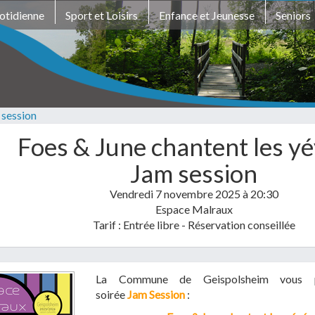
otidienne
Sport et Loisirs
Enfance et Jeunesse
Seniors
t
toires
Votre demande :
 session
Foes & June chantent les yé
Jam session
Vendredi 7 novembre 2025
à 20:30
Espace Malraux
lécharger votre fichier
Tarif : Entrée libre - Réservation conseillée
DF (.pdf), JPEG (.jpeg / .jpg) ou
La Commune de Geispolsheim vous 
ent WORD (.doc, .docx)
soirée
Jam
Session
:
En soumettant ce formulaire,
N