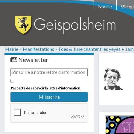
Mairie
Vie qu
Formulaire de contac
Les champs suivis d'un * sont obliga
Informations personnelles
Mairie >
Manifestations >
Foes & June chantent les yéyés + Jam
Newsletter
J'accepte de recevoir la lettre d'information
Té
Uniquement P
docum
OUI
NO