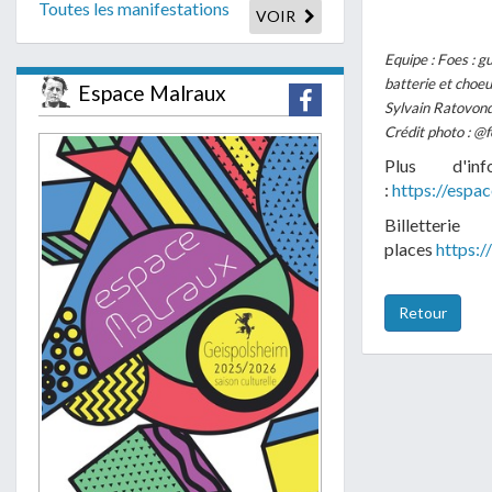
Toutes les manifestations
VOIR
Equipe : Foes : g
batterie et choeu
Espace Malraux
Sylvain Ratovond
Crédit photo : @
Plus d'in
:
https://espa
Billett
places
https:/
Retour