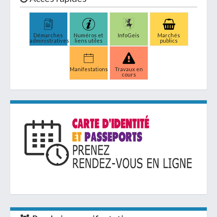
Démarches
Numéros et
InfoGeis
Marchés
administratives
liens utiles
publics
Manifestations
Travaux en
cours