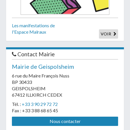
Les manifestations de
l'Espace Malraux
VOIR
Contact Mairie
Mairie de Geispolsheim
6 rue du Maire François Nuss
BP 30433
GEISPOLSHEIM
67412 ILLKIRCH CEDEX
Tél. :
+33 3 90 29 72 72
Fax : +33 3 88 68 65 45
Nous contacter