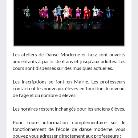
Télécharger votre fichier
Les ateliers de Danse Moderne et Jazz sont ouverts
Uniquement PDF (.pdf), JPEG (.jpeg / .jpg) ou
aux enfants à partir de 6 ans et jusqu'aux adultes. Les
document WORD (.doc, .docx)
cours sont dispensés sur des musiques actuelles.
En soumettant ce formulaire, j'accepte
I
NON
Les inscriptions se font en Mairie. Les professeurs
que mes données personnelles soient traitées par la
contactent les nouveaux élèves en fonction du niveau,
Mairie de Geispolsheim.
de l'âge et du nombre d'élèves.
Les horaires restent inchangés pour les anciens élèves.
Pour toute information complémentaire sur le
fonctionnement de l'école de danse moderne, vous
pouvez vous adresser directement aux professeurs :