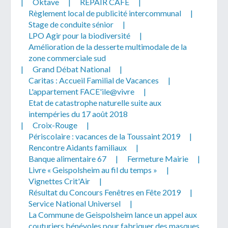
|
Oktave
|
REPAIR CAFÉ
|
Règlement local de publicité intercommunal
|
Stage de conduite sénior
|
LPO Agir pour la biodiversité
|
Amélioration de la desserte multimodale de la
zone commerciale sud
Télécharger votre fichier
|
Grand Débat National
|
Caritas : Accueil Familial de Vacances
|
L'appartement FACE'ile@vivre
|
Uniquement PDF (.pdf), JPEG (.jpeg / .jpg) ou
Etat de catastrophe naturelle suite aux
document WORD (.doc, .docx)
intempéries du 17 août 2018
|
Croix-Rouge
|
En soumettant ce formulaire, j'accepte
I
NON
Périscolaire : vacances de la Toussaint 2019
|
que mes données personnelles soient traitées par la
Rencontre Aidants familiaux
|
Mairie de Geispolsheim.
Banque alimentaire 67
|
Fermeture Mairie
|
Livre « Geispolsheim au fil du temps »
|
Vignettes Crit'Air
|
Résultat du Concours Fenêtres en Fête 2019
|
Service National Universel
|
La Commune de Geispolsheim lance un appel aux
couturiers bénévoles pour fabriquer des masques