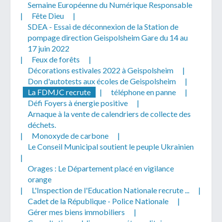
Semaine Européenne du Numérique Responsable
|
Fête Dieu
|
SDEA - Essai de déconnexion de la Station de
pompage direction Geispolsheim Gare du 14 au
17 juin 2022
|
Feux de forêts
|
Décorations estivales 2022 à Geispolsheim
|
Don d'autotests aux écoles de Geispolsheim
|
La FDMJC recrute
|
téléphone en panne
|
Défi Foyers à énergie positive
|
Arnaque à la vente de calendriers de collecte des
déchets.
|
Monoxyde de carbone
|
Le Conseil Municipal soutient le peuple Ukrainien
|
Orages : Le Département placé en vigilance
orange
|
L'Inspection de l'Education Nationale recrute ...
|
Cadet de la République - Police Nationale
|
Gérer mes biens immobiliers
|