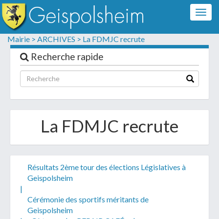
Togg
navig
Formulaire de contact
Mairie >
ARCHIVES >
La FDMJC recrute
Les champs suivis d'un * sont obligatoires
Recherche rapide
Informations personnelles
La FDMJC recrute
Résultats 2ème tour des élections Législatives à
Geispolsheim
|
Cérémonie des sportifs méritants de
Votre demande :
Geispolsheim