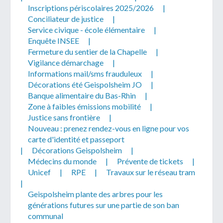
Inscriptions périscolaires 2025/2026
|
Conciliateur de justice
|
Service civique - école élémentaire
|
Enquête INSEE
|
Fermeture du sentier de la Chapelle
|
Vigilance démarchage
|
Informations mail/sms frauduleux
|
Décorations été Geispolsheim JO
|
Banque alimentaire du Bas-Rhin
|
Zone à faibles émissions mobilité
|
Justice sans frontière
|
Nouveau : prenez rendez-vous en ligne pour vos
carte d'identité et passeport
|
Décorations Geispolsheim
|
Médecins du monde
|
Prévente de tickets
|
Unicef
|
RPE
|
Travaux sur le réseau tram
|
Geispolsheim plante des arbres pour les
générations futures sur une partie de son ban
communal