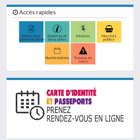
Accès rapides
Démarches
Numéros et
InfoGeis
Marchés
administratives
liens utiles
publics
Manifestations
Travaux en
cours