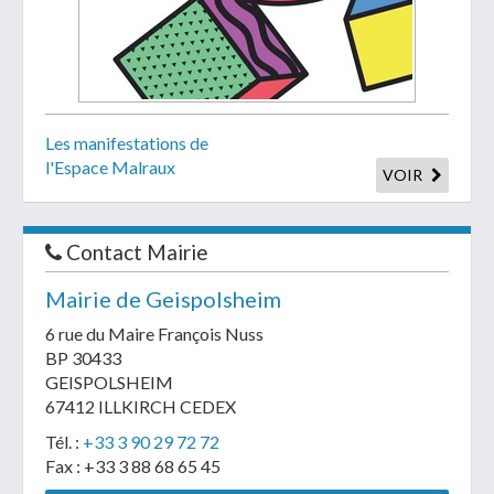
Les manifestations de
l'Espace Malraux
VOIR
Contact Mairie
Mairie de Geispolsheim
6 rue du Maire François Nuss
BP 30433
GEISPOLSHEIM
67412 ILLKIRCH CEDEX
Tél. :
+33 3 90 29 72 72
Fax : +33 3 88 68 65 45