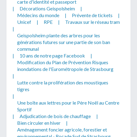
carte d'identité et passeport
|
Décorations Geispolsheim
|
Médecins du monde
|
Prévente de tickets
|
Unicef
|
RPE
|
Travaux sur le réseau tram
|
Geispolsheim plante des arbres pour les
générations futures sur une partie de son ban
communal
|
10 ans de notre page Facebook
|
Modification du Plan de Prévention Risques
inondations de l'Eurométropole de Strasbourg
|
Lutte contre la prolifération des moustiques
tigres
|
Une boîte aux lettres pour le Père Noël au Centre
Sportif
|
Adjudication de bois de chauffage
|
Bien circuler en hiver
|
Aménagement foncier agricole, forestier et
environnemental - Rocade Sud de Strasbourg