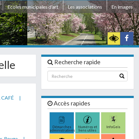
Ecoles municipales d'art
Les associations
En images
elle
Recherche rapide
 CAFÉ
|
Accès rapides
Démarches
Numéros et
InfoGeis
administratives
liens utiles
ix-Rouge
|