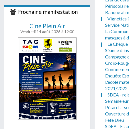
j'accepte
Périscolaire
soient traité
Prochaine manifestation
Banque alim
|
Vignettes C
Ciné Plein Air
Service Nat
La Commune 
Vendredi 14 août 2026
à 19:00
masques à d
|
Le Chèque 
Séance d'ins
Campagne de
Croix-Rouge
Confinement 
Enquête Esp
L'école mate
2021/2022
|
SDEA - rel
Semaine eur
Pétards - se
Ouverture d'
Fête Dieu
SDEA - Essa