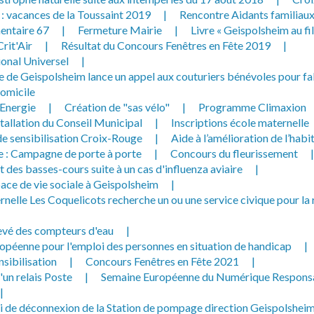
 que mes données personnelles
 : vacances de la Toussaint 2019
|
Rencontre Aidants familiau
es par la Mairie de Geispolsheim.
entaire 67
|
Fermeture Mairie
|
Livre « Geispolsheim au fi
rit'Air
|
Résultat du Concours Fenêtres en Fête 2019
|
ional Universel
|
de Geispolsheim lance un appel aux couturiers bénévoles pour fa
omicile
Energie
|
Création de "sas vélo"
|
Programme Climaxion
tallation du Conseil Municipal
|
Inscriptions école maternelle
 sensibilisation Croix-Rouge
|
Aide à l’amélioration de l’habi
 : Campagne de porte à porte
|
Concours du fleurissement
|
des basses-cours suite à un cas d'influenza aviaire
|
ace de vie sociale à Geispolsheim
|
rnelle Les Coquelicots recherche un ou une service civique pour la 
evé des compteurs d'eau
|
opéenne pour l'emploi des personnes en situation de handicap
|
nsibilisation
|
Concours Fenêtres en Fête 2021
|
un relais Poste
|
Semaine Européenne du Numérique Respons
|
i de déconnexion de la Station de pompage direction Geispolshei