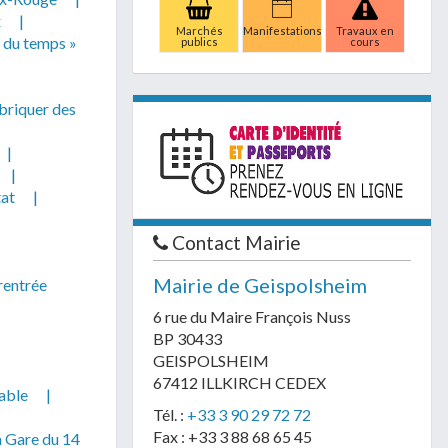
x
|
Marchés
Manifestations
Travaux en
l du temps »
publics
cours
briquer des
|
|
tat
|
Contact Mairie
Mairie de Geispolsheim
rentrée
6 rue du Maire François Nuss
BP 30433
GEISPOLSHEIM
67412 ILLKIRCH CEDEX
able
|
Tél. :
+33 3 90 29 72 72
Fax : +33 3 88 68 65 45
m Gare du 14