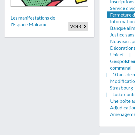
Inscription
Service civi
Fermeture du
Les manifestations de
Information
l'Espace Malraux
VOIR
Banque alim
Justice sans
Nouveau : pr
Décorations
Unicef
|
Geispolsheim
communal
|
10 ans de 
Modificatio
Strasbourg
|
Lutte contr
Une boîte au
Adjudicatio
Aménagement