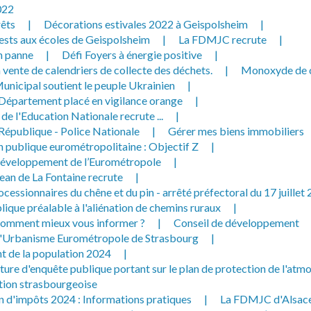
022
rêts
|
Décorations estivales 2022 à Geispolsheim
|
ests aux écoles de Geispolsheim
|
La FDMJC recrute
|
n panne
|
Défi Foyers à énergie positive
|
 vente de calendriers de collecte des déchets.
|
Monoxyde de 
unicipal soutient le peuple Ukrainien
|
 Département placé en vigilance orange
|
 de l'Education Nationale recrute ...
|
 République - Police Nationale
|
Gérer mes biens immobiliers
n publique eurométropolitaine : Objectif Z
|
développement de l’Eurométropole
|
ean de La Fontaine recrute
|
ocessionnaires du chêne et du pin - arrêté préfectoral du 17 juillet
ique préalable à l'aliénation de chemins ruraux
|
omment mieux vous informer ?
|
Conseil de développement
d'Urbanisme Eurométropole de Strasbourg
|
 de la population 2024
|
ture d'enquête publique portant sur le plan de protection de l'atm
tion strasbourgeoise
n d'impôts 2024 : Informations pratiques
|
La FDMJC d'Alsace