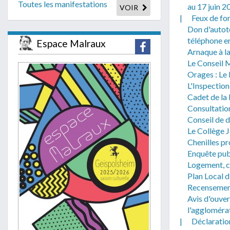
Toutes les manifestations
au 17 juin 2
VOIR
|
Feux de fo
Don d'autot
téléphone e
Espace Malraux
Arnaque à la
Le Conseil M
Orages : Le
L'Inspection
Cadet de la
Consultatio
Conseil de 
Le Collège J
Chenilles pr
Enquête publ
Logement, c
Plan Local 
Recensement
Avis d'ouver
l'aggloméra
|
Déclaratio