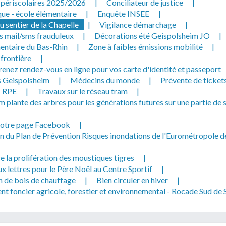
s périscolaires 2025/2026
|
Conciliateur de justice
|
que - école élémentaire
|
Enquête INSEE
|
 sentier de la Chapelle
|
Vigilance démarchage
|
s mail/sms frauduleux
|
Décorations été Geispolsheim JO
|
entaire du Bas-Rhin
|
Zone à faibles émissions mobilité
|
 frontière
|
enez rendez-vous en ligne pour vos carte d'identité et passeport
 Geispolsheim
|
Médecins du monde
|
Prévente de ticket
RPE
|
Travaux sur le réseau tram
|
 plante des arbres pour les générations futures sur une partie de 
notre page Facebook
|
n du Plan de Prévention Risques inondations de l'Eurométropole d
e la prolifération des moustiques tigres
|
x lettres pour le Père Noël au Centre Sportif
|
n de bois de chauffage
|
Bien circuler en hiver
|
 foncier agricole, forestier et environnemental - Rocade Sud de