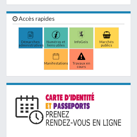
Accès rapides
Démarches
Numéros et
InfoGeis
Marchés
administratives
liens utiles
publics
Manifestations
Travaux en
cours