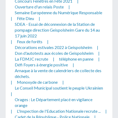
Concours Fenêtres en Fête 2021
|
Ouverture d'un relais Poste
|
Semaine Européenne du Numérique Responsable
|
Fête Dieu
|
SDEA - Essai de déconnexion de la Station de
pompage direction Geispolsheim Gare du 14 au
17 juin 2022
|
Feux de forêts
|
Décorations estivales 2022 à Geispolsheim
|
Don d'autotests aux écoles de Geispolsheim
|
La FDMJC recrute
|
téléphone en panne
|
Défi Foyers à énergie positive
|
Arnaque à la vente de calendriers de collecte des
déchets.
|
Monoxyde de carbone
|
Le Conseil Municipal soutient le peuple Ukrainien
|
Orages : Le Département placé en vigilance
orange
|
L'Inspection de l'Education Nationale recrute ...
|
Cadet de la République - Police Nationale
|