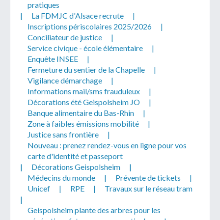
pratiques
|
La FDMJC d'Alsace recrute
|
Inscriptions périscolaires 2025/2026
|
Conciliateur de justice
|
Service civique - école élémentaire
|
Enquête INSEE
|
Fermeture du sentier de la Chapelle
|
Vigilance démarchage
|
Informations mail/sms frauduleux
|
Décorations été Geispolsheim JO
|
Banque alimentaire du Bas-Rhin
|
Zone à faibles émissions mobilité
|
Justice sans frontière
|
Nouveau : prenez rendez-vous en ligne pour vos
carte d'identité et passeport
|
Décorations Geispolsheim
|
Médecins du monde
|
Prévente de tickets
|
Unicef
|
RPE
|
Travaux sur le réseau tram
|
Geispolsheim plante des arbres pour les