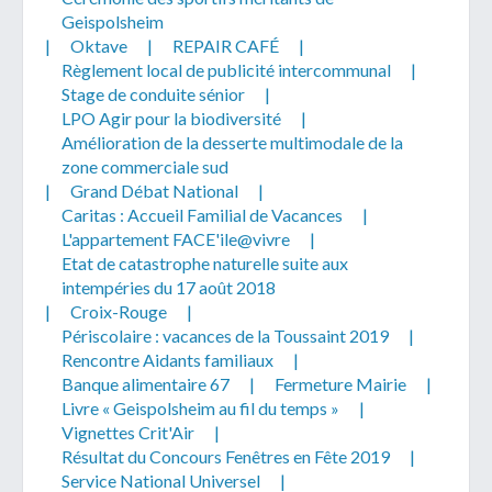
Geispolsheim
|
Oktave
|
REPAIR CAFÉ
|
Règlement local de publicité intercommunal
|
Stage de conduite sénior
|
LPO Agir pour la biodiversité
|
Amélioration de la desserte multimodale de la
Télécharger votre fichier
zone commerciale sud
|
Grand Débat National
|
Caritas : Accueil Familial de Vacances
|
Uniquement PDF (.pdf), JPEG (.jpeg / .jpg) ou
L'appartement FACE'ile@vivre
|
document WORD (.doc, .docx)
Etat de catastrophe naturelle suite aux
En soumettant ce formulaire, j'accepte
I
NON
intempéries du 17 août 2018
que mes données personnelles soient traitées par la
|
Croix-Rouge
|
Mairie de Geispolsheim.
Périscolaire : vacances de la Toussaint 2019
|
Rencontre Aidants familiaux
|
Banque alimentaire 67
|
Fermeture Mairie
|
Livre « Geispolsheim au fil du temps »
|
Vignettes Crit'Air
|
Résultat du Concours Fenêtres en Fête 2019
|
Service National Universel
|