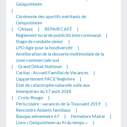
Geispolsheim
|
Cérémonie des sportifs méritants de
Geispolsheim
|
Oktave
|
REPAIR CAFÉ
|
Règlement local de publicité intercommunal
|
Télécharger votre fichier
Stage de conduite sénior
|
LPO Agir pour la biodiversité
|
Amélioration de la desserte multimodale de la
Uniquement PDF (.pdf), JPEG (.jpeg / .jpg) ou
zone commerciale sud
document WORD (.doc, .docx)
|
Grand Débat National
|
En soumettant ce formulaire, j'accepte
I
NON
Caritas : Accueil Familial de Vacances
|
que mes données personnelles soient traitées par la
L'appartement FACE'ile@vivre
|
Mairie de Geispolsheim.
Etat de catastrophe naturelle suite aux
intempéries du 17 août 2018
|
Croix-Rouge
|
Périscolaire : vacances de la Toussaint 2019
|
Rencontre Aidants familiaux
|
Banque alimentaire 67
|
Fermeture Mairie
|
Livre « Geispolsheim au fil du temps »
|