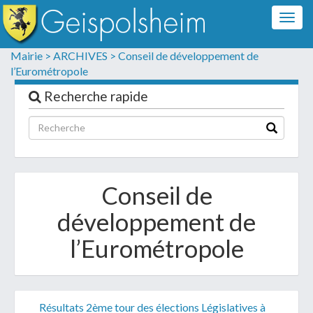
Togg
navig
Formulaire de contact
Mairie >
ARCHIVES >
Conseil de développement de
l’Eurométropole
Les champs suivis d'un * sont obligatoires
Recherche rapide
Informations personnelles
Conseil de
développement de
l’Eurométropole
Votre demande :
Résultats 2ème tour des élections Législatives à