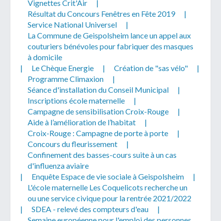
Vignettes Crit'Air
|
Résultat du Concours Fenêtres en Fête 2019
|
Service National Universel
|
La Commune de Geispolsheim lance un appel aux
couturiers bénévoles pour fabriquer des masques
à domicile
|
Le Chèque Energie
|
Création de "sas vélo"
|
Programme Climaxion
|
Séance d'installation du Conseil Municipal
|
Inscriptions école maternelle
|
Campagne de sensibilisation Croix-Rouge
|
Aide à l’amélioration de l’habitat
|
Croix-Rouge : Campagne de porte à porte
|
Concours du fleurissement
|
Confinement des basses-cours suite à un cas
d'influenza aviaire
|
Enquête Espace de vie sociale à Geispolsheim
|
L'école maternelle Les Coquelicots recherche un
ou une service civique pour la rentrée 2021/2022
|
SDEA - relevé des compteurs d'eau
|
Semaine européenne pour l'emploi des personnes