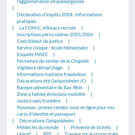
l'agglomération strasbourgeoise
|
Déclaration d'impôts 2024 : Informations
pratiques
|
La FDMJC d'Alsace recrute
|
Inscriptions périscolaires 2025/2026
|
Conciliateur de justice
|
Service civique - école élémentaire
|
Enquête INSEE
|
Fermeture du sentier de la Chapelle
|
Vigilance démarchage
|
Informations mail/sms frauduleux
|
Décorations été Geispolsheim JO
|
Banque alimentaire du Bas-Rhin
|
Zone à faibles émissions mobilité
|
Justice sans frontière
|
Nouveau : prenez rendez-vous en ligne pour vos
carte d'identité et passeport
|
Décorations Geispolsheim
|
Médecins du monde
|
Prévente de tickets
|
Unicef
|
RPE
|
Travaux sur le réseau tram