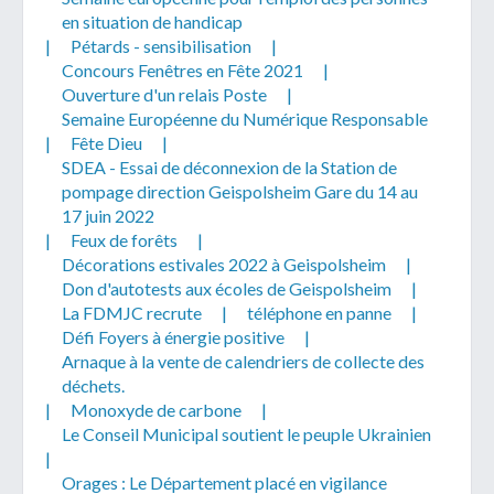
en situation de handicap
|
Pétards - sensibilisation
|
Concours Fenêtres en Fête 2021
|
Ouverture d'un relais Poste
|
Semaine Européenne du Numérique Responsable
|
Fête Dieu
|
SDEA - Essai de déconnexion de la Station de
pompage direction Geispolsheim Gare du 14 au
17 juin 2022
|
Feux de forêts
|
Décorations estivales 2022 à Geispolsheim
|
Don d'autotests aux écoles de Geispolsheim
|
La FDMJC recrute
|
téléphone en panne
|
Défi Foyers à énergie positive
|
Arnaque à la vente de calendriers de collecte des
déchets.
|
Monoxyde de carbone
|
Le Conseil Municipal soutient le peuple Ukrainien
|
Orages : Le Département placé en vigilance