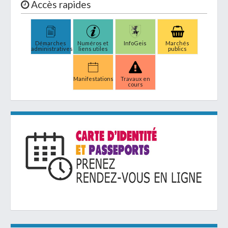
Accès rapides
Démarches
Numéros et
InfoGeis
Marchés
administratives
liens utiles
publics
Manifestations
Travaux en
cours