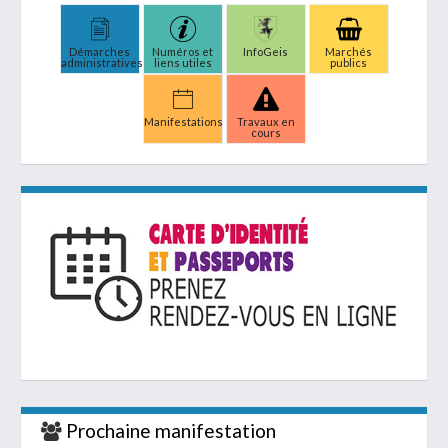
Démarches
Numéros et
InfoGeis
Marchés
administratives
liens utiles
publics
Manifestations
Travaux en
cours
Prochaine manifestation