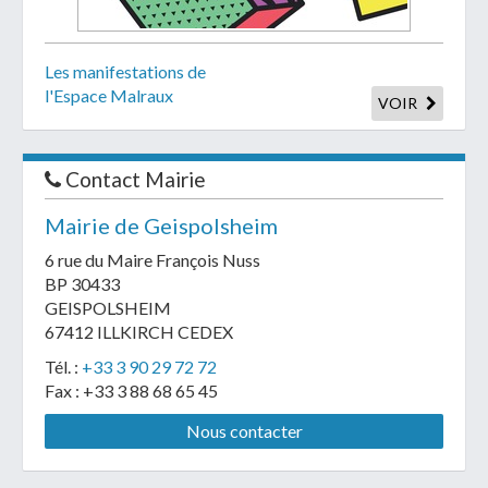
Les manifestations de
l'Espace Malraux
VOIR
Contact Mairie
Mairie de Geispolsheim
6 rue du Maire François Nuss
BP 30433
GEISPOLSHEIM
67412 ILLKIRCH CEDEX
Tél. :
+33 3 90 29 72 72
Fax : +33 3 88 68 65 45
Nous contacter