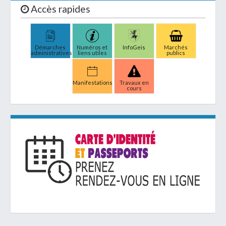
Accès rapides
Démarches
Numéros et
InfoGeis
Marchés
administratives
liens utiles
publics
Manifestations
Travaux en
cours