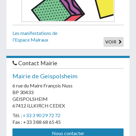
Les manifestations de
l'Espace Malraux
VOIR
Contact Mairie
Mairie de Geispolsheim
6 rue du Maire François Nuss
BP 30433
GEISPOLSHEIM
67412 ILLKIRCH CEDEX
Tél. :
+33 3 90 29 72 72
Fax : +33 3 88 68 65 45
Nous contacter