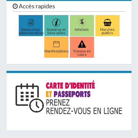
Accès rapides
Démarches
Numéros et
InfoGeis
Marchés
administratives
liens utiles
publics
Manifestations
Travaux en
cours