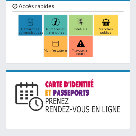
Accès rapides
Démarches
Numéros et
InfoGeis
Marchés
administratives
liens utiles
publics
Manifestations
Travaux en
cours