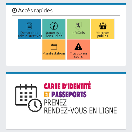
Accès rapides
Démarches
Numéros et
InfoGeis
Marchés
administratives
liens utiles
publics
Manifestations
Travaux en
cours