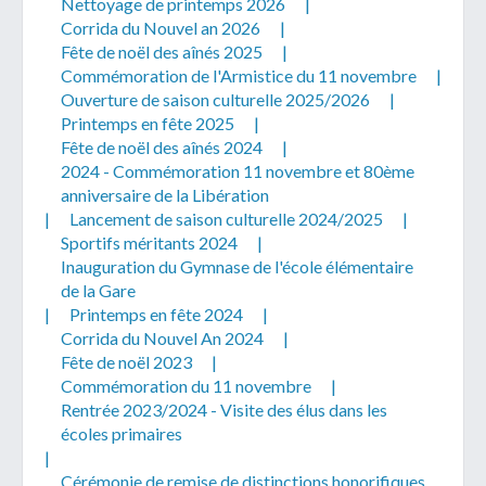
Nettoyage de printemps 2026
|
Corrida du Nouvel an 2026
|
Fête de noël des aînés 2025
|
Commémoration de l'Armistice du 11 novembre
|
Ouverture de saison culturelle 2025/2026
|
Printemps en fête 2025
|
Télécharger votre fichier
Fête de noël des aînés 2024
|
2024 - Commémoration 11 novembre et 80ème
anniversaire de la Libération
Uniquement PDF (.pdf), JPEG (.jpeg / .jpg) ou
|
Lancement de saison culturelle 2024/2025
|
document WORD (.doc, .docx)
Sportifs méritants 2024
|
Inauguration du Gymnase de l'école élémentaire
En soumettant ce formulaire, j'accepte
I
NON
de la Gare
que mes données personnelles soient traitées par la
|
Printemps en fête 2024
|
Mairie de Geispolsheim.
Corrida du Nouvel An 2024
|
Fête de noël 2023
|
Commémoration du 11 novembre
|
Rentrée 2023/2024 - Visite des élus dans les
écoles primaires
|
Cérémonie de remise de distinctions honorifiques