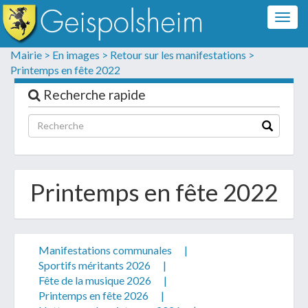
Togg
navig
Formulaire de contact
Mairie >
En images >
Retour sur les manifestations >
Printemps en fête 2022
Les champs suivis d'un * sont obligatoires
Recherche rapide
Informations personnelles
Printemps en fête 2022
Manifestations communales
|
Sportifs méritants 2026
|
Fête de la musique 2026
|
Votre demande :
Printemps en fête 2026
|