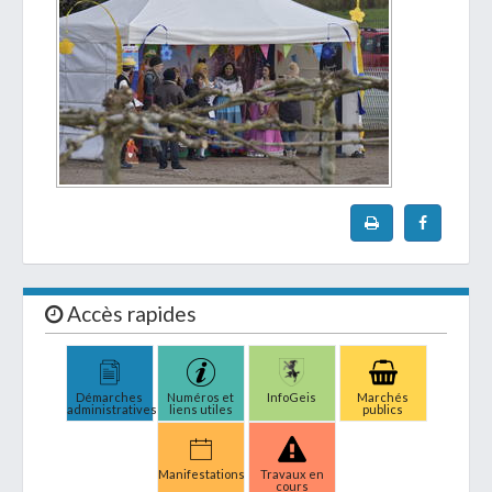
Accès rapides
Démarches
Numéros et
InfoGeis
Marchés
administratives
liens utiles
publics
Manifestations
Travaux en
cours