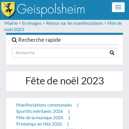
Togg
navig
Formulaire de contact
Mairie >
En images >
Retour sur les manifestations >
Fête de
noël 2023
Les champs suivis d'un * sont obligatoires
Recherche rapide
Informations personnelles
Fête de noël 2023
Manifestations communales
|
Sportifs méritants 2026
|
Fête de la musique 2026
|
Votre demande :
Printemps en fête 2026
|