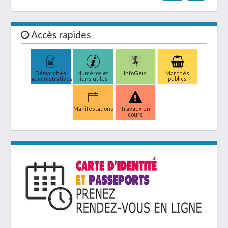
Accès rapides
Démarches
Numéros et
InfoGeis
Marchés
administratives
liens utiles
publics
Manifestations
Travaux en
cours