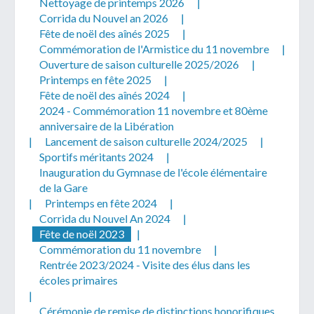
Nettoyage de printemps 2026
|
Corrida du Nouvel an 2026
|
Fête de noël des aînés 2025
|
Commémoration de l'Armistice du 11 novembre
|
Ouverture de saison culturelle 2025/2026
|
Printemps en fête 2025
|
Télécharger votre fichier
Fête de noël des aînés 2024
|
2024 - Commémoration 11 novembre et 80ème
anniversaire de la Libération
Uniquement PDF (.pdf), JPEG (.jpeg / .jpg) ou
|
Lancement de saison culturelle 2024/2025
|
document WORD (.doc, .docx)
Sportifs méritants 2024
|
Inauguration du Gymnase de l'école élémentaire
En soumettant ce formulaire, j'accepte
I
NON
de la Gare
que mes données personnelles soient traitées par la
|
Printemps en fête 2024
|
Mairie de Geispolsheim.
Corrida du Nouvel An 2024
|
Fête de noël 2023
|
Commémoration du 11 novembre
|
Rentrée 2023/2024 - Visite des élus dans les
écoles primaires
|
Cérémonie de remise de distinctions honorifiques