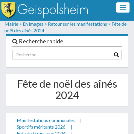
Togg
navig
Formulaire de contact
Mairie >
En images >
Retour sur les manifestations >
Fête de
noël des aînés 2024
Les champs suivis d'un * sont obligatoires
Recherche rapide
Informations personnelles
Fête de noël des aînés
2024
Manifestations communales
|
Votre demande :
Sportifs méritants 2026
|
Fête de la musique 2026
|