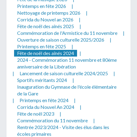
Printemps en fête 2026
|
Nettoyage de printemps 2026
|
Corrida du Nouvel an 2026
|
Fête de noël des aînés 2025
|
Commémoration de l'Armistice du 11 novembre
|
Ouverture de saison culturelle 2025/2026
|
Télécharger votre fichier
Printemps en fête 2025
|
Fête de noël des aînés 2024
|
2024 - Commémoration 11 novembre et 80ème
Uniquement PDF (.pdf), JPEG (.jpeg / .jpg) ou
anniversaire de la Libération
document WORD (.doc, .docx)
|
Lancement de saison culturelle 2024/2025
|
En soumettant ce formulaire, j'accepte
I
NON
Sportifs méritants 2024
|
que mes données personnelles soient traitées par la
Inauguration du Gymnase de l'école élémentaire
Mairie de Geispolsheim.
de la Gare
|
Printemps en fête 2024
|
Corrida du Nouvel An 2024
|
Fête de noël 2023
|
Commémoration du 11 novembre
|
Rentrée 2023/2024 - Visite des élus dans les
écoles primaires