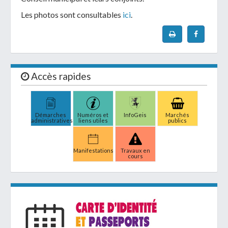
Les photos sont consultables
ici
.
Accès rapides
Démarches
Numéros et
InfoGeis
Marchés
administratives
liens utiles
publics
Manifestations
Travaux en
cours