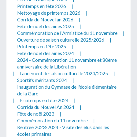
Printemps en fête 2026
|
Nettoyage de printemps 2026
|
Corrida du Nouvel an 2026
|
Fête de noël des aînés 2025
|
Commémoration de l'Armistice du 11 novembre
|
Ouverture de saison culturelle 2025/2026
|
Télécharger votre fichier
Printemps en fête 2025
|
Fête de noël des aînés 2024
|
2024 - Commémoration 11 novembre et 80ème
Uniquement PDF (.pdf), JPEG (.jpeg / .jpg) ou
anniversaire de la Libération
document WORD (.doc, .docx)
|
Lancement de saison culturelle 2024/2025
|
En soumettant ce formulaire, j'accepte
I
NON
Sportifs méritants 2024
|
que mes données personnelles soient traitées par la
Inauguration du Gymnase de l'école élémentaire
Mairie de Geispolsheim.
de la Gare
|
Printemps en fête 2024
|
Corrida du Nouvel An 2024
|
Fête de noël 2023
|
Commémoration du 11 novembre
|
Rentrée 2023/2024 - Visite des élus dans les
écoles primaires