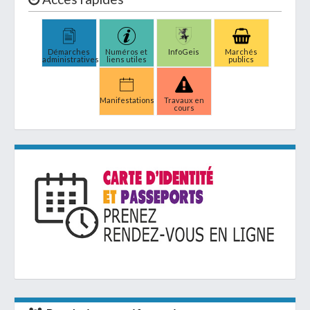
Démarches
Numéros et
InfoGeis
Marchés
administratives
liens utiles
publics
Manifestations
Travaux en
cours