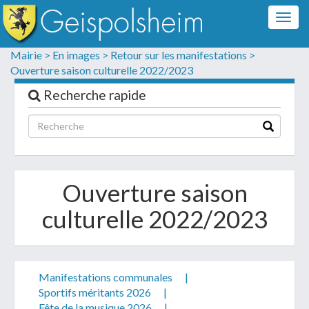
Togg
navig
Formulaire de contact
Mairie >
En images >
Retour sur les manifestations >
Ouverture saison culturelle 2022/2023
Les champs suivis d'un * sont obligatoires
Recherche rapide
Informations personnelles
Ouverture saison
culturelle 2022/2023
Manifestations communales
|
Votre demande :
Sportifs méritants 2026
|
Fête de la musique 2026
|