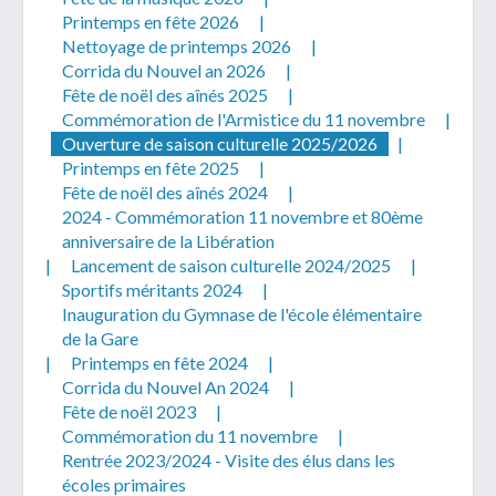
Printemps en fête 2026
|
Nettoyage de printemps 2026
|
Corrida du Nouvel an 2026
|
Fête de noël des aînés 2025
|
Commémoration de l'Armistice du 11 novembre
|
Ouverture de saison culturelle 2025/2026
|
Télécharger votre fichier
Printemps en fête 2025
|
Fête de noël des aînés 2024
|
2024 - Commémoration 11 novembre et 80ème
Uniquement PDF (.pdf), JPEG (.jpeg / .jpg) ou
anniversaire de la Libération
document WORD (.doc, .docx)
|
Lancement de saison culturelle 2024/2025
|
En soumettant ce formulaire, j'accepte
I
NON
Sportifs méritants 2024
|
que mes données personnelles soient traitées par la
Inauguration du Gymnase de l'école élémentaire
Mairie de Geispolsheim.
de la Gare
|
Printemps en fête 2024
|
Corrida du Nouvel An 2024
|
Fête de noël 2023
|
Commémoration du 11 novembre
|
Rentrée 2023/2024 - Visite des élus dans les
écoles primaires