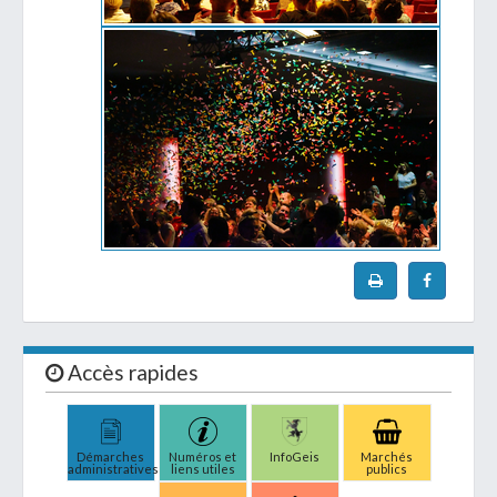
Accès rapides
Démarches
Numéros et
InfoGeis
Marchés
administratives
liens utiles
publics