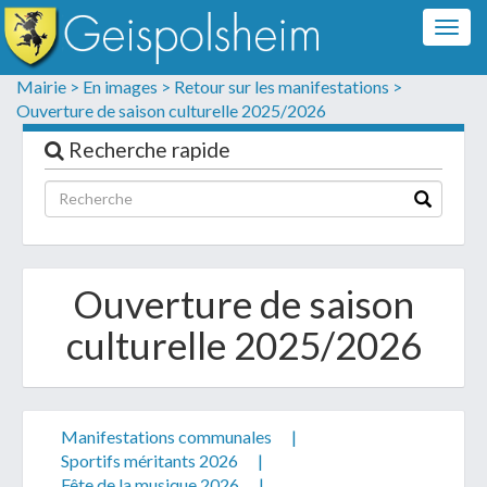
Togg
navig
Formulaire de contact
Mairie >
En images >
Retour sur les manifestations >
Ouverture de saison culturelle 2025/2026
Les champs suivis d'un * sont obligatoires
Recherche rapide
Informations personnelles
Ouverture de saison
culturelle 2025/2026
Manifestations communales
|
Votre demande :
Sportifs méritants 2026
|
Fête de la musique 2026
|