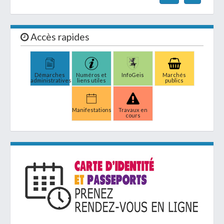
Accès rapides
Démarches
Numéros et
InfoGeis
Marchés
administratives
liens utiles
publics
Manifestations
Travaux en
cours