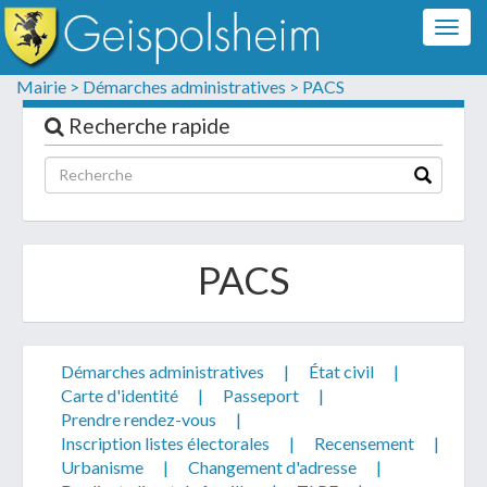
Togg
navig
Formulaire de contact
Mairie >
Démarches administratives >
PACS
Les champs suivis d'un * sont obligatoires
Recherche rapide
Informations personnelles
PACS
Démarches administratives
|
État civil
|
Carte d'identité
|
Passeport
|
Prendre rendez-vous
|
Inscription listes électorales
|
Recensement
|
Votre demande :
Urbanisme
|
Changement d'adresse
|