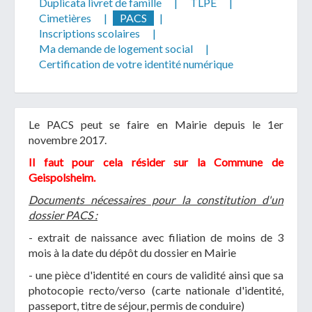
Duplicata livret de famille
|
TLPE
|
Cimetières
|
PACS
|
Inscriptions scolaires
|
Ma demande de logement social
|
Certification de votre identité numérique
Télécharger votre fichier
Le PACS peut se faire en Mairie depuis le 1er
Uniquement PDF (.pdf), JPEG (.jpeg / .jpg) ou
novembre 2017.
document WORD (.doc, .docx)
Il faut pour cela résider sur la Commune de
En soumettant ce formulaire, j'accepte
I
NON
Geispolsheim.
que mes données personnelles soient traitées par la
Documents nécessaires pour la constitution d'un
Mairie de Geispolsheim.
dossier PACS :
- extrait de naissance avec filiation de moins de 3
mois à la date du dépôt du dossier en Mairie
- une pièce d'identité en cours de validité ainsi que sa
photocopie recto/verso (carte nationale d'identité,
passeport, titre de séjour, permis de conduire)