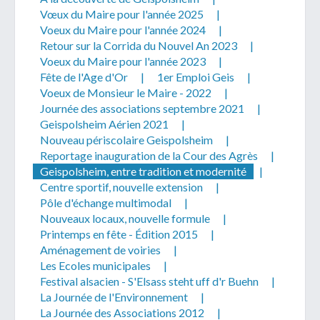
Vœux du Maire pour l'année 2025
|
Voeux du Maire pour l'année 2024
|
Retour sur la Corrida du Nouvel An 2023
|
Voeux du Maire pour l'année 2023
|
Fête de l'Age d'Or
|
1er Emploi Geis
|
Voeux de Monsieur le Maire - 2022
|
Télécharger votre fichier
Journée des associations septembre 2021
|
Geispolsheim Aérien 2021
|
Nouveau périscolaire Geispolsheim
|
Uniquement PDF (.pdf), JPEG (.jpeg / .jpg) ou
Reportage inauguration de la Cour des Agrès
|
document WORD (.doc, .docx)
Geispolsheim, entre tradition et modernité
|
En soumettant ce formulaire, j'accepte
I
NON
Centre sportif, nouvelle extension
|
que mes données personnelles soient traitées par la
Pôle d'échange multimodal
|
Mairie de Geispolsheim.
Nouveaux locaux, nouvelle formule
|
Printemps en fête - Édition 2015
|
Aménagement de voiries
|
Les Ecoles municipales
|
Festival alsacien - S'Elsass steht uff d'r Buehn
|
La Journée de l'Environnement
|
La Journée des Associations 2012
|