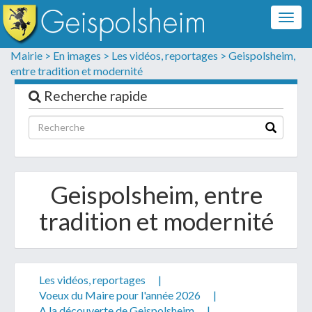
Togg
navig
Formulaire de contact
Mairie >
En images >
Les vidéos, reportages >
Geispolsheim,
entre tradition et modernité
Les champs suivis d'un * sont obligatoires
Recherche rapide
Informations personnelles
Geispolsheim, entre
tradition et modernité
Les vidéos, reportages
|
Votre demande :
Voeux du Maire pour l'année 2026
|
A la découverte de Geispolsheim
|