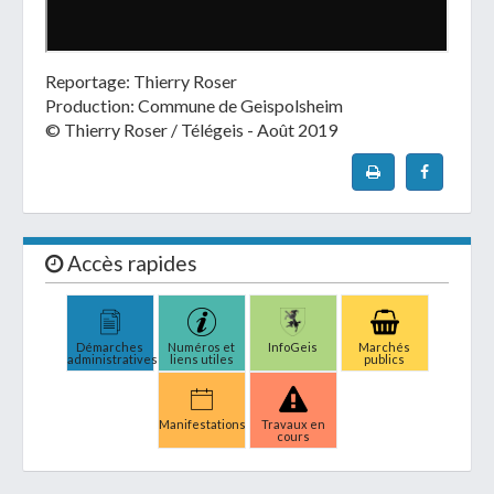
Reportage: Thierry Roser
Production: Commune de Geispolsheim
© Thierry Roser / Télégeis - Août 2019
Accès rapides
Démarches
Numéros et
InfoGeis
Marchés
administratives
liens utiles
publics
Manifestations
Travaux en
cours