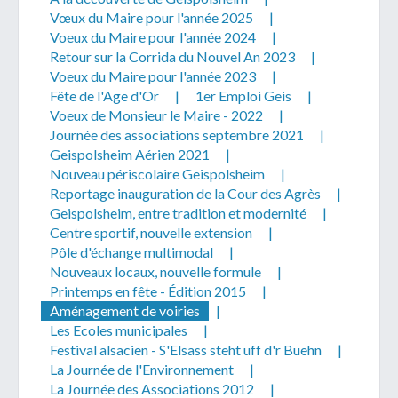
Vœux du Maire pour l'année 2025
|
Voeux du Maire pour l'année 2024
|
Retour sur la Corrida du Nouvel An 2023
|
Voeux du Maire pour l'année 2023
|
Fête de l'Age d'Or
|
1er Emploi Geis
|
Voeux de Monsieur le Maire - 2022
|
Télécharger votre fichier
Journée des associations septembre 2021
|
Geispolsheim Aérien 2021
|
Nouveau périscolaire Geispolsheim
|
Uniquement PDF (.pdf), JPEG (.jpeg / .jpg) ou
Reportage inauguration de la Cour des Agrès
|
document WORD (.doc, .docx)
Geispolsheim, entre tradition et modernité
|
En soumettant ce formulaire, j'accepte
I
NON
Centre sportif, nouvelle extension
|
que mes données personnelles soient traitées par la
Pôle d'échange multimodal
|
Mairie de Geispolsheim.
Nouveaux locaux, nouvelle formule
|
Printemps en fête - Édition 2015
|
Aménagement de voiries
|
Les Ecoles municipales
|
Festival alsacien - S'Elsass steht uff d'r Buehn
|
La Journée de l'Environnement
|
La Journée des Associations 2012
|