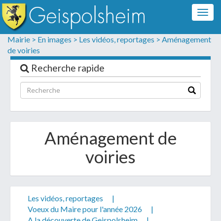
Togg
navig
Formulaire de contact
Mairie >
En images >
Les vidéos, reportages >
Aménagement
de voiries
Les champs suivis d'un * sont obligatoires
Recherche rapide
Informations personnelles
Aménagement de
voiries
Les vidéos, reportages
|
Votre demande :
Voeux du Maire pour l'année 2026
|
A la découverte de Geispolsheim
|