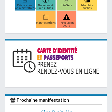
Démarches
Numéros et
InfoGeis
Marchés
administratives
liens utiles
publics
Manifestations
Travaux en
cours
Prochaine manifestation