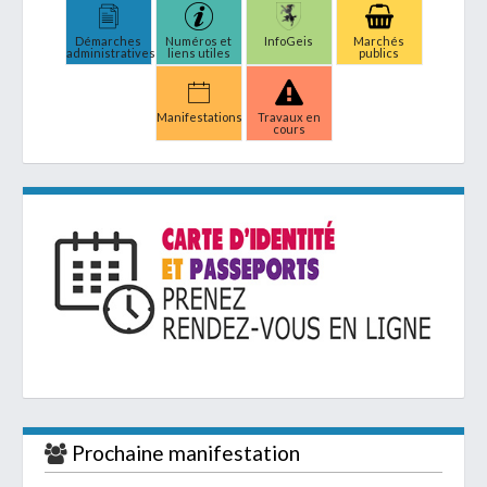
Démarches
Numéros et
InfoGeis
Marchés
administratives
liens utiles
publics
Manifestations
Travaux en
cours
Prochaine manifestation