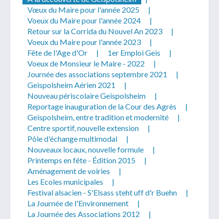
Vœux du Maire pour l'année 2025
|
Voeux du Maire pour l'année 2024
|
Retour sur la Corrida du Nouvel An 2023
|
Voeux du Maire pour l'année 2023
|
Fête de l'Age d'Or
|
1er Emploi Geis
|
Voeux de Monsieur le Maire - 2022
|
Télécharger votre fichier
Journée des associations septembre 2021
|
Geispolsheim Aérien 2021
|
Nouveau périscolaire Geispolsheim
|
Uniquement PDF (.pdf), JPEG (.jpeg / .jpg) ou
Reportage inauguration de la Cour des Agrès
|
document WORD (.doc, .docx)
Geispolsheim, entre tradition et modernité
|
En soumettant ce formulaire, j'accepte
I
NON
Centre sportif, nouvelle extension
|
que mes données personnelles soient traitées par la
Pôle d'échange multimodal
|
Mairie de Geispolsheim.
Nouveaux locaux, nouvelle formule
|
Printemps en fête - Édition 2015
|
Aménagement de voiries
|
Les Ecoles municipales
|
Festival alsacien - S'Elsass steht uff d'r Buehn
|
La Journée de l'Environnement
|
La Journée des Associations 2012
|