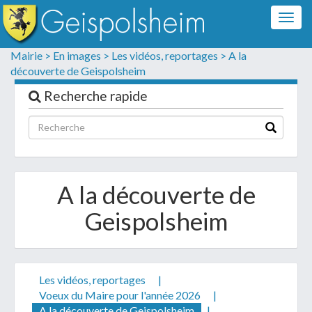
Togg
navig
Formulaire de contact
Mairie >
En images >
Les vidéos, reportages >
A la
découverte de Geispolsheim
Les champs suivis d'un * sont obligatoires
Recherche rapide
Informations personnelles
A la découverte de
Geispolsheim
Les vidéos, reportages
|
Votre demande :
Voeux du Maire pour l'année 2026
|
A la découverte de Geispolsheim
|