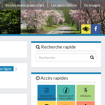
Ecoles municipales d'art
Les associations
En images
Recherche rapide
en ligne
|
Accès rapides
Démarches
Numéros et
InfoGeis
administratives
liens utiles