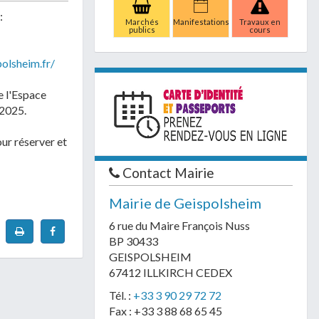
:
Marchés
Manifestations
Travaux en
publics
cours
olsheim.fr/
e l'Espace
/2025.
our réserver et
Contact Mairie
Mairie de Geispolsheim
6 rue du Maire François Nuss
BP 30433
GEISPOLSHEIM
67412 ILLKIRCH CEDEX
Tél. :
+33 3 90 29 72 72
Fax : +33 3 88 68 65 45