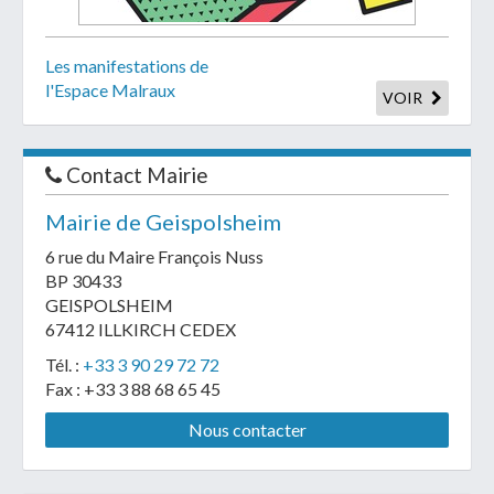
Les manifestations de
l'Espace Malraux
VOIR
Contact Mairie
Mairie de Geispolsheim
6 rue du Maire François Nuss
BP 30433
GEISPOLSHEIM
67412 ILLKIRCH CEDEX
Tél. :
+33 3 90 29 72 72
Fax : +33 3 88 68 65 45
Nous contacter