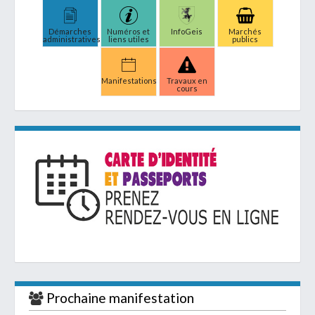
Démarches
Numéros et
InfoGeis
Marchés
administratives
liens utiles
publics
Manifestations
Travaux en
cours
Prochaine manifestation