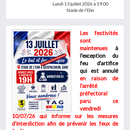
Lundi 13 juillet 2026
à 19:00
Stade de l'Ehn
Les festivités
Télécharger votre fichier
sont
maintenues
à
l'exception du
Uniquement PDF (.pdf), JPEG (.jpeg / .jpg) ou
feu d'artifice
document WORD (.doc, .docx)
qui est annulé
En soumettant ce formulaire, j'accepte
I
NON
en raison de
que mes données personnelles soient traitées par la
l'arrêté
Mairie de Geispolsheim.
préfectoral
paru ce
vendredi
10/07/26 qui informe sur les mesures
d'interdiction afin de prévenir les feux de