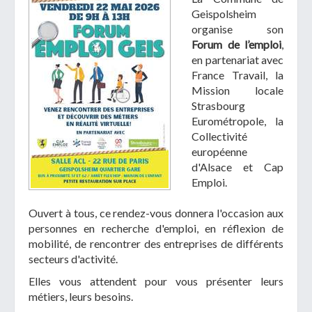
Geispolsheim
organise son
Forum de l’emploi
,
en partenariat avec
France Travail, la
Mission locale
Télécharger votre fichier
Strasbourg
Eurométropole, la
Collectivité
Uniquement PDF (.pdf), JPEG (.jpeg / .jpg) ou
européenne
document WORD (.doc, .docx)
d'Alsace et Cap
En soumettant ce formulaire, j'accepte
I
NON
Emploi.
que mes données personnelles soient traitées par la
Mairie de Geispolsheim.
Ouvert à tous, ce rendez-vous donnera l'occasion aux
personnes en recherche d'emploi, en réflexion de
mobilité, de rencontrer des entreprises de différents
secteurs d'activité.
Elles vous attendent pour vous présenter leurs
métiers, leurs besoins.