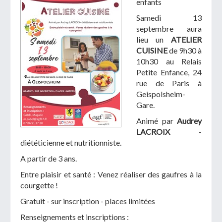
enfants
Samedi 13
septembre aura
lieu un
ATELIER
CUISINE
de 9h30 à
10h30
au Relais
Télécharger votre fichier
Petite Enfance, 24
rue de Paris à
Geispolsheim-
Uniquement PDF (.pdf), JPEG (.jpeg / .jpg) ou
Gare.
document WORD (.doc, .docx)
Animé par
Audrey
En soumettant ce formulaire, j'accepte
I
NON
LACROIX
-
que mes données personnelles soient traitées par la
diététicienne et nutritionniste.
Mairie de Geispolsheim.
A partir de 3 ans.
Entre plaisir et santé : Venez réaliser des gaufres à la
courgette !
Gratuit - sur inscription - places limitées
Renseignements et inscriptions :