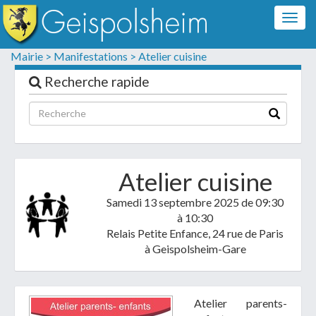
Togg
navig
Formulaire de contact
Mairie >
Manifestations >
Atelier cuisine
Les champs suivis d'un * sont obligatoires
Recherche rapide
Informations personnelles
Atelier cuisine
Samedi 13 septembre 2025
de 09:30
à 10:30
Relais Petite Enfance, 24 rue de Paris
à Geispolsheim-Gare
Votre demande :
Atelier parents-