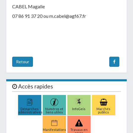
CABEL Magalie
07 86 91 37 20 ou m.cabel@agf67.fr
Retour
Accès rapides
Démarches
Numéros et
InfoGeis
Marchés
administratives
liens utiles
publics
Manifestations
Travaux en
cours