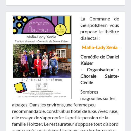
La Commune de
Geispolsheim vous
propose le théâtre
dialectal :
Télécharger votre fichier
Mafia-Lady Xenia
Comédie de Daniel
Uniquement PDF (.pdf), JPEG (.jpeg / .jpg) ou
Kaiser
document WORD (.doc, .docx)
- Organisateur :
En soumettant ce formulaire, j'accepte
I
NON
Chorale Sainte-
que mes données personnelles soient traitées par la
Cécile
Mairie de Geispolsheim.
Sombres
magouilles sur les
alpages. Dans les environs, une femme peu
recommandable, construit un hôtel de luxe. Avec ruse,
elle essaye de s’approprier la petite pension de la
famille Holtzer. Le restaurateur s’oppose tout d’abord
avec succès, mais devant les menaces de plus en plus