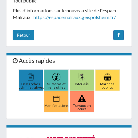
Tout public
Plus d'informations sur le nouveau site de l'Espace
Malraux :
https://espacemalraux.geispolsheim.fr/
Retour
Accès rapides
Démarches
Numéros et
InfoGeis
Marchés
administratives
liens utiles
publics
Manifestations
Travaux en
cours