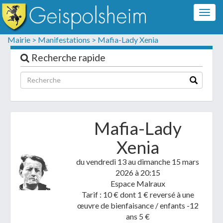
Togg
navig
Formulaire de contact
Mairie >
Manifestations >
Mafia-Lady Xenia
Les champs suivis d'un * sont obligatoires
Recherche rapide
Informations personnelles
Mafia-Lady
Xenia
du vendredi 13 au dimanche 15 mars
2026
à 20:15
Espace Malraux
Tarif : 10 € dont 1 € reversé à une
Votre demande :
œuvre de bienfaisance / enfants -12
ans 5 €