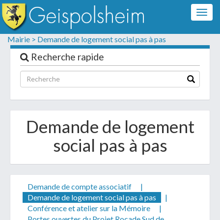
Togg
navig
Formulaire de contact
Mairie >
Demande de logement social pas à pas
Les champs suivis d'un * sont obligatoires
Recherche rapide
Informations personnelles
Demande de logement
social pas à pas
Demande de compte associatif
|
Demande de logement social pas à pas
|
Votre demande :
Conférence et atelier sur la Mémoire
|
Portes ouvertes du Projet Rocade Sud de