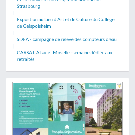
Strasbourg
|
Expostion au Lieu d'Art et de Culture du Collège
de Geispolsheim
|
SDEA - campagne de relève des compteurs d'eau
Télécharger votre fichier
|
CARSAT Alsace- Moselle : semaine dédiée aux
retraités
Uniquement PDF (.pdf), JPEG (.jpeg / .jpg) ou
document WORD (.doc, .docx)
En soumettant ce formulaire, j'accepte
I
NON
que mes données personnelles soient traitées par la
Mairie de Geispolsheim.