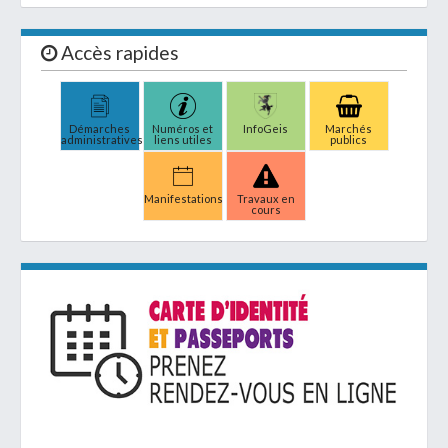
Accès rapides
Démarches
Numéros et
InfoGeis
Marchés
administratives
liens utiles
publics
Manifestations
Travaux en
cours